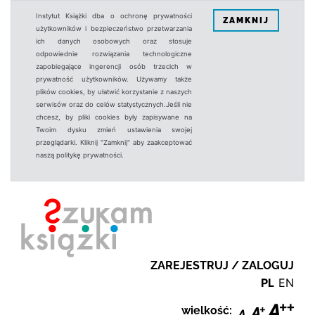
Instytut Książki dba o ochronę prywatności
ZAMKNIJ
użytkowników i bezpieczeństwo przetwarzania
ich danych osobowych oraz stosuje
odpowiednie rozwiązania technologiczne
zapobiegające ingerencji osób trzecich w
prywatność użytkowników. Używamy także
plików cookies, by ułatwić korzystanie z naszych
serwisów oraz do celów statystycznych.Jeśli nie
chcesz, by pliki cookies były zapisywane na
Twoim dysku zmień ustawienia swojej
przeglądarki. Kliknij "Zamknij" aby zaakceptować
naszą politykę prywatności.
ZAREJESTRUJ / ZALOGUJ
PL
EN
wielkość: