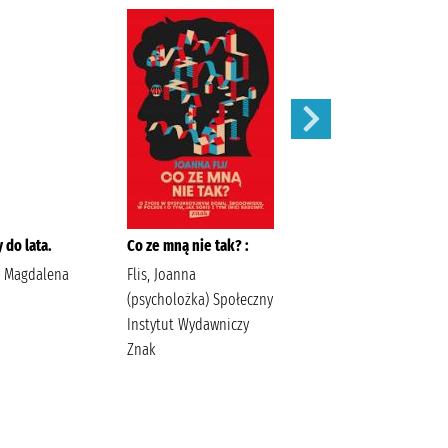
 do lata.
Co ze mną nie tak? :
Szepty jesieni /
, Magdalena
Flis, Joanna
Kordel, Magdalena
(psycholożka) Społeczny
(1978- ) Wydawnictwo
Instytut Wydawniczy
W.A.B. Kordel,
Znak
Magdalena (1978- ).