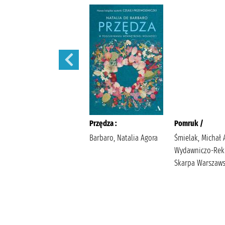
Sekret sióstr /
Przędza :
Pomruk /
Berry, Lucinda
Barbaro, Natalia Agora
Śmielak, Michał 
Wyrwińska, Klaudia
Wydawniczo-Re
Wydawnictwo Filia
Skarpa Warszaw