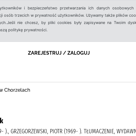
żytkowników i bezpieczeństwo przetwarzania ich danych osobowych 
cji osób trzecich w prywatność użytkowników. Używamy także plików cook
ch.Jeśli nie chcesz, by pliki cookies były zapisywane na Twoim dysk
aszą politykę prywatności.
ZAREJESTRUJ / ZALOGUJ
 w Chorzelach
ok
9- )., GRZEGORZEWSKI, PIOTR (1969- ). TŁUMACZENIE, WYD