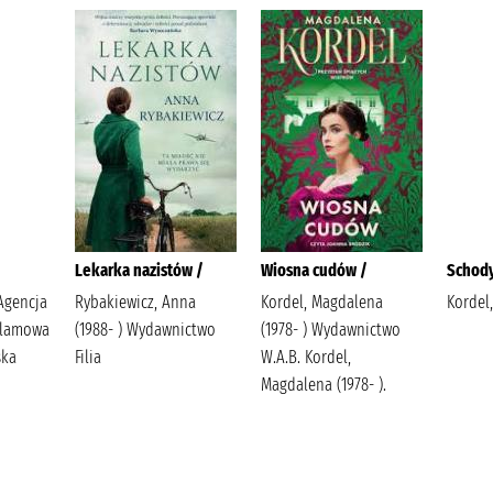
Lekarka nazistów /
Wiosna cudów /
Schody
Agencja
Rybakiewicz, Anna
Kordel, Magdalena
Kordel
klamowa
(1988- ) Wydawnictwo
(1978- ) Wydawnictwo
ska
Filia
W.A.B. Kordel,
Magdalena (1978- ).