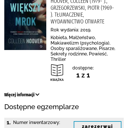
HOOVER, COLLEEN (1979- ).,
GRZEGORZEWSKI, PIOTR (1969-
). TŁUMACZENIE,
WYDAWNICTWO OTWARTE
Rok wydania: 2019.
Kobieta, Małżeństwo,
Makiawelizm (psychologia),
Osoby sparaliżowane, Pisarze,
Sekrety rodzinne, Powieść,
Thriller
dostępne:
1 z 1
Więcej informacji
Dostępne egzemplarze
1.
Numer inwentarzowy:
zarezerwuj