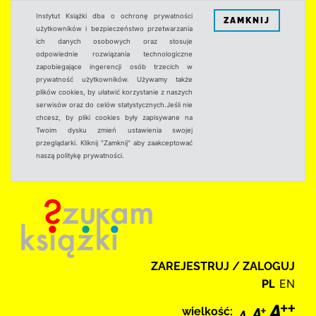
Instytut Książki dba o ochronę prywatności
ZAMKNIJ
użytkowników i bezpieczeństwo przetwarzania
ich danych osobowych oraz stosuje
odpowiednie rozwiązania technologiczne
zapobiegające ingerencji osób trzecich w
prywatność użytkowników. Używamy także
plików cookies, by ułatwić korzystanie z naszych
serwisów oraz do celów statystycznych.Jeśli nie
chcesz, by pliki cookies były zapisywane na
Twoim dysku zmień ustawienia swojej
przeglądarki. Kliknij "Zamknij" aby zaakceptować
naszą politykę prywatności.
ZAREJESTRUJ / ZALOGUJ
PL
EN
wielkość: