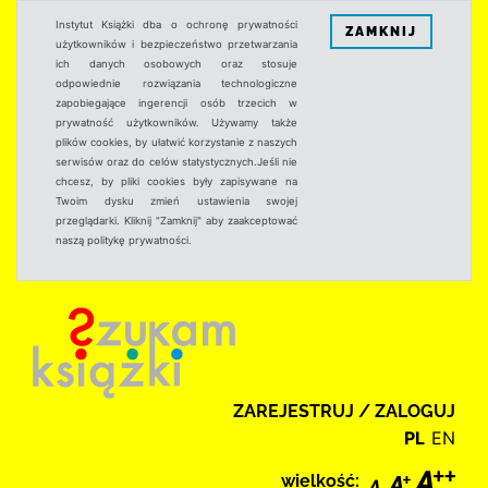
Instytut Książki dba o ochronę prywatności
ZAMKNIJ
użytkowników i bezpieczeństwo przetwarzania
ich danych osobowych oraz stosuje
odpowiednie rozwiązania technologiczne
zapobiegające ingerencji osób trzecich w
prywatność użytkowników. Używamy także
plików cookies, by ułatwić korzystanie z naszych
serwisów oraz do celów statystycznych.Jeśli nie
chcesz, by pliki cookies były zapisywane na
Twoim dysku zmień ustawienia swojej
przeglądarki. Kliknij "Zamknij" aby zaakceptować
naszą politykę prywatności.
ZAREJESTRUJ / ZALOGUJ
PL
EN
wielkość: