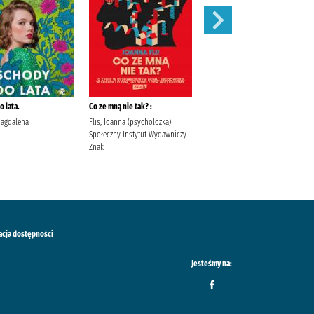
 lata.
Co ze mną nie tak? :
Szepty jesieni /
Magdalena
Flis, Joanna (psycholożka)
Kordel, Magdalena (1978- )
Społeczny Instytut Wydawniczy
Wydawnictwo W.A.B. Kordel,
Znak
Magdalena (1978- ).
acja dostępności
Jesteśmy na: