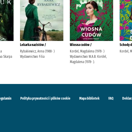
Lekarka nazistów /
Wiosna cudów /
Schody do
ja
Rybakiewicz, Anna (1988- )
Kordel, Magdalena (1978- )
Kordel, 
a Skarpa
Wydawnictwo Filia
Wydawnictwo W.A.B. Kordel,
Magdalena (1978- ).
egulamin
Polityka prywatności i plików cookie
Mapa bibliotek
FAQ
Deklar