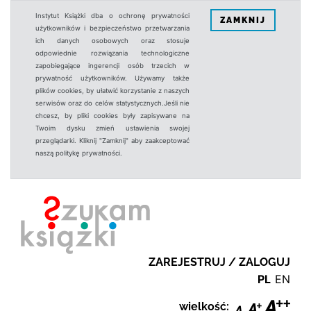
Instytut Książki dba o ochronę prywatności
ZAMKNIJ
użytkowników i bezpieczeństwo przetwarzania
ich danych osobowych oraz stosuje
odpowiednie rozwiązania technologiczne
zapobiegające ingerencji osób trzecich w
prywatność użytkowników. Używamy także
plików cookies, by ułatwić korzystanie z naszych
serwisów oraz do celów statystycznych.Jeśli nie
chcesz, by pliki cookies były zapisywane na
Twoim dysku zmień ustawienia swojej
przeglądarki. Kliknij "Zamknij" aby zaakceptować
naszą politykę prywatności.
ZAREJESTRUJ / ZALOGUJ
PL
EN
wielkość: