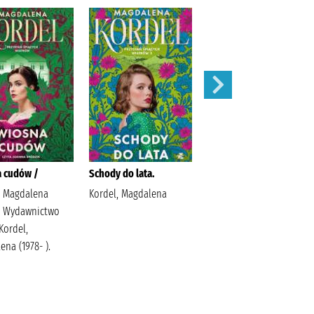
 cudów /
Schody do lata.
Co ze mną nie tak? :
, Magdalena
Kordel, Magdalena
Flis, Joanna
 ) Wydawnictwo
(psycholożka) Społeczny
Kordel,
Instytut Wydawniczy
na (1978- ).
Znak