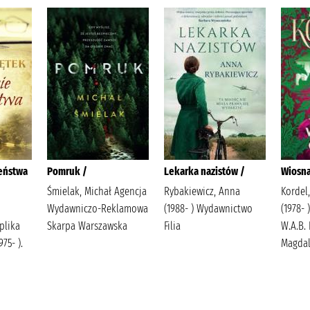
eństwa
Pomruk /
Lekarka nazistów /
Wiosna
Śmielak, Michał Agencja
Rybakiewicz, Anna
Kordel
Wydawniczo-Reklamowa
(1988- ) Wydawnictwo
(1978-
plika
Skarpa Warszawska
Filia
W.A.B. 
75- ).
Magdale