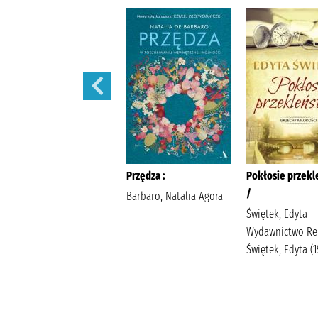
Sekret sióstr /
Przędza :
Pokłosie przekl
/
Berry, Lucinda
Barbaro, Natalia Agora
Wyrwińska, Klaudia
Świętek, Edyta
Wydawnictwo Filia
Wydawnictwo Re
Świętek, Edyta (19