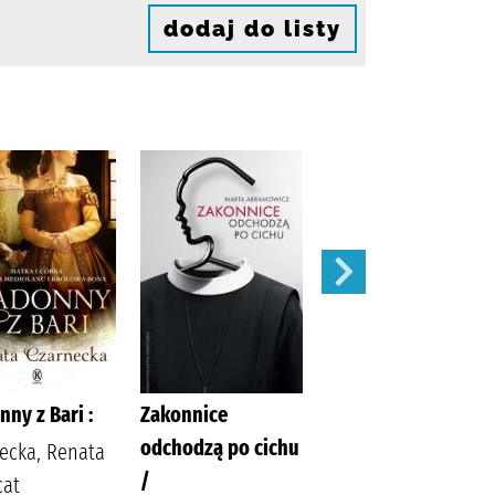
dodaj do listy
ny z Bari :
Zakonnice
Wesoła rozwódka
odchodzą po cichu
/
ecka, Renata
/
cat
Czarkowska, Iwona