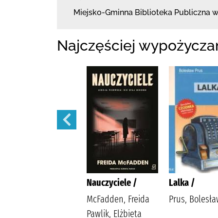
Miejsko-Gminna Biblioteka Publiczna 
Najczęściej wypożycza
Zagubieni w mroku
Nauczyciele /
Lalka /
/
McFadden, Freida
Prus, Bolesł
Jax, Joanna
Pawlik, Elżbieta