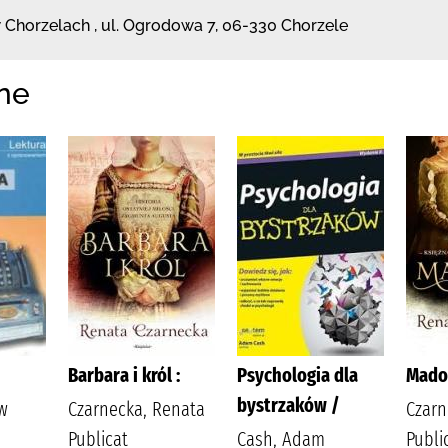
w Chorzelach
,
ul. Ogrodowa 7
,
06-330 Chorzele
ne
Barbara i król :
Psychologia dla
Madon
bystrzaków /
aw
Czarnecka, Renata
Czarn
Publicat
Cash, Adam
Publi