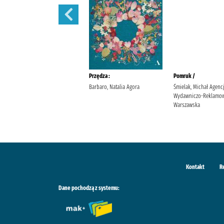
Sekret sióstr /
Przędza :
Pomruk /
Berry, Lucinda Wyrwińska,
Barbaro, Natalia Agora
Śmielak, Michał Agenc
Klaudia Wydawnictwo Filia
Wydawniczo-Reklamow
Warszawska
Kontakt
R
Dane pochodzą z systemu: