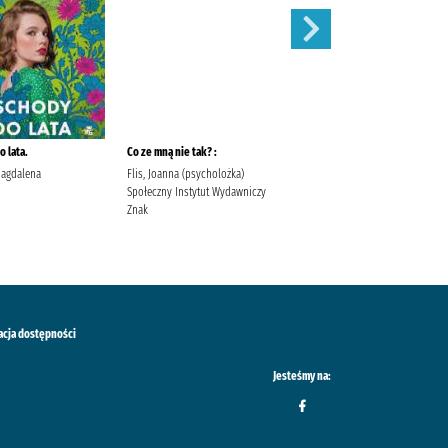
 lata.
Co ze mną nie tak? :
Szepty jesieni /
Magdalena
Flis, Joanna (psycholożka)
Kordel, Magdalena (1978- )
Społeczny Instytut Wydawniczy
Wydawnictwo W.A.B. Kordel,
Znak
Magdalena (1978- ).
acja dostępności
Jesteśmy na: