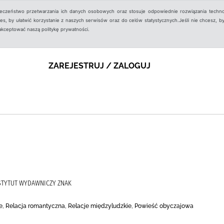
ieczeństwo przetwarzania ich danych osobowych oraz stosuje odpowiednie rozwiązania techno
, by ułatwić korzystanie z naszych serwisów oraz do celów statystycznych.Jeśli nie chcesz, by
aakceptować naszą politykę prywatności.
ZAREJESTRUJ / ZALOGUJ
STYTUT WYDAWNICZY ZNAK
e, Relacja romantyczna, Relacje międzyludzkie, Powieść obyczajowa