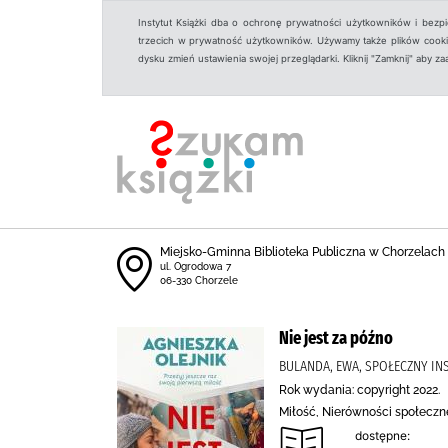
Instytut Książki dba o ochronę prywatności użytkowników i bezp
trzecich w prywatność użytkowników. Używamy także plików cookies
dysku zmień ustawienia swojej przeglądarki. Kliknij "Zamknij" aby z
Miejsko-Gminna Biblioteka Publiczna w Chorzelach
ul. Ogrodowa 7
06-330 Chorzele
Nie jest za późno
BULANDA, EWA, SPOŁECZNY IN
Rok wydania: copyright 2022.
Miłość, Nierówności społeczn
dostępne: