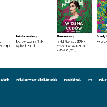
Lekarka nazistów /
Wiosna cudów /
Schody do
ja
Rybakiewicz, Anna (1988- )
Kordel, Magdalena (1978- )
Kordel, 
a Skarpa
Wydawnictwo Filia
Wydawnictwo W.A.B. Kordel,
Magdalena (1978- ).
egulamin
Polityka prywatności i plików cookie
Mapa bibliotek
FAQ
Deklar