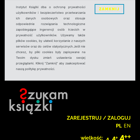
Instytut Książki dba o ochronę prywatności
ZAMKNIJ
użytkowników i bezpieczeństwo przetwarzania
ich danych osobowych oraz stosuje
odpowiednie rozwiązania technologiczne
zapobiegające ingerencji osób trzecich w
prywatność użytkowników. Używamy także
plików cookies, by ułatwić korzystanie z naszych
serwisów oraz do celów statystycznych.Jeśli nie
chcesz, by pliki cookies były zapisywane na
Twoim dysku zmień ustawienia swojej
przeglądarki. Kliknij "Zamknij" aby zaakceptować
naszą politykę prywatności.
ZAREJESTRUJ / ZALOGUJ
PL
EN
wielkość: