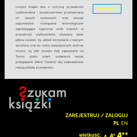
Instytut Książki dba o ochronę prywatności
ZAMKNIJ
użytkowników i bezpieczeństwo przetwarzania
ich danych osobowych oraz stosuje
odpowiednie rozwiązania technologiczne
zapobiegające ingerencji osób trzecich w
prywatność użytkowników. Używamy także
plików cookies, by ułatwić korzystanie z naszych
serwisów oraz do celów statystycznych.Jeśli nie
chcesz, by pliki cookies były zapisywane na
Twoim dysku zmień ustawienia swojej
przeglądarki. Kliknij "Zamknij" aby zaakceptować
naszą politykę prywatności.
ZAREJESTRUJ / ZALOGUJ
PL
EN
wielkość: