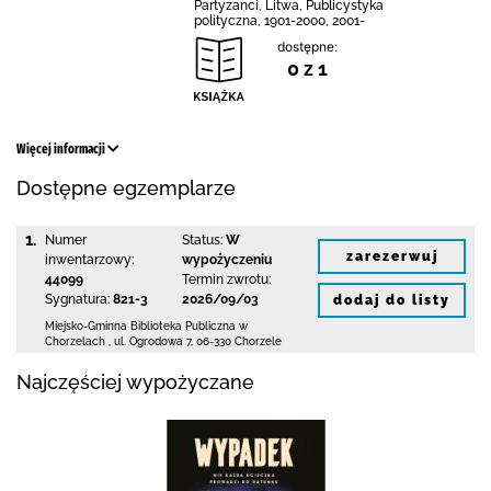
Partyzanci, Litwa, Publicystyka
polityczna, 1901-2000, 2001-
dostępne:
0 z 1
Więcej informacji
Dostępne egzemplarze
1.
Numer
Status:
W
zarezerwuj
inwentarzowy:
wypożyczeniu
44099
Termin zwrotu:
Sygnatura:
821-3
2026/09/03
dodaj do listy
Miejsko-Gminna Biblioteka Publiczna w
Chorzelach
,
ul. Ogrodowa 7
,
06-330 Chorzele
Najczęściej wypożyczane