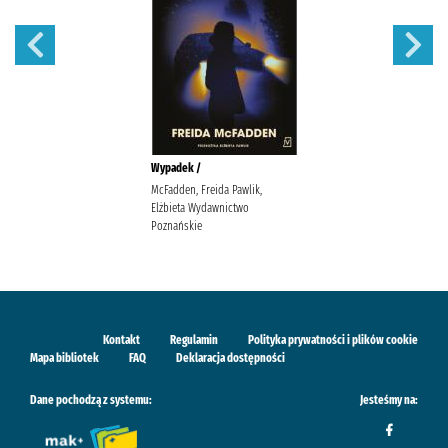
Wypadek /
McFadden, Freida Pawlik,
Elżbieta Wydawnictwo
Poznańskie
Kontakt
Regulamin
Polityka prywatności i plików cookie
Mapa bibliotek
FAQ
Deklaracja dostępności
Dane pochodzą z systemu:
Jesteśmy na: