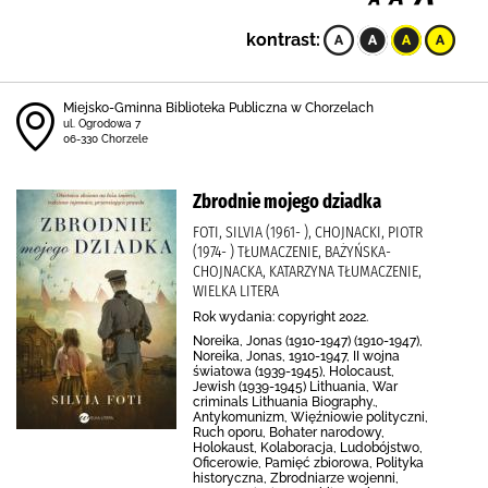
kontrast:
Miejsko-Gminna Biblioteka Publiczna w Chorzelach
ul. Ogrodowa 7
06-330 Chorzele
Zbrodnie mojego dziadka
FOTI, SILVIA (1961- ), CHOJNACKI, PIOTR
(1974- ) TŁUMACZENIE, BAŻYŃSKA-
CHOJNACKA, KATARZYNA TŁUMACZENIE,
WIELKA LITERA
Rok wydania: copyright 2022.
Noreika, Jonas (1910-1947) (1910-1947),
Noreika, Jonas, 1910-1947, II wojna
światowa (1939-1945), Holocaust,
Jewish (1939-1945) Lithuania, War
criminals Lithuania Biography.,
Antykomunizm, Więźniowie polityczni,
Ruch oporu, Bohater narodowy,
Holokaust, Kolaboracja, Ludobójstwo,
Oficerowie, Pamięć zbiorowa, Polityka
historyczna, Zbrodniarze wojenni,