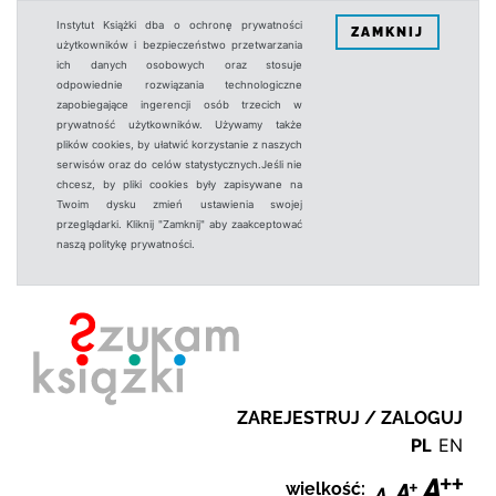
Instytut Książki dba o ochronę prywatności
ZAMKNIJ
użytkowników i bezpieczeństwo przetwarzania
ich danych osobowych oraz stosuje
odpowiednie rozwiązania technologiczne
zapobiegające ingerencji osób trzecich w
prywatność użytkowników. Używamy także
plików cookies, by ułatwić korzystanie z naszych
serwisów oraz do celów statystycznych.Jeśli nie
chcesz, by pliki cookies były zapisywane na
Twoim dysku zmień ustawienia swojej
przeglądarki. Kliknij "Zamknij" aby zaakceptować
naszą politykę prywatności.
ZAREJESTRUJ / ZALOGUJ
PL
EN
wielkość: