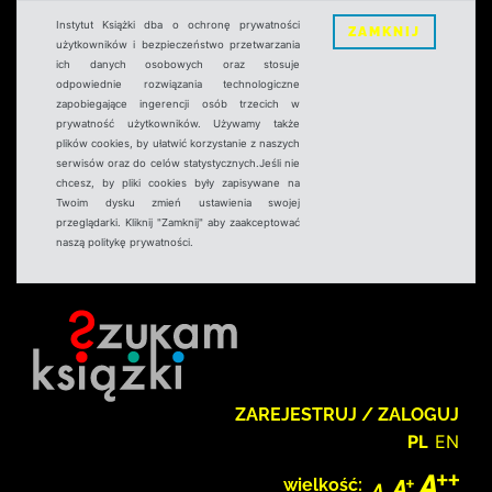
Instytut Książki dba o ochronę prywatności
ZAMKNIJ
użytkowników i bezpieczeństwo przetwarzania
ich danych osobowych oraz stosuje
odpowiednie rozwiązania technologiczne
zapobiegające ingerencji osób trzecich w
prywatność użytkowników. Używamy także
plików cookies, by ułatwić korzystanie z naszych
serwisów oraz do celów statystycznych.Jeśli nie
chcesz, by pliki cookies były zapisywane na
Twoim dysku zmień ustawienia swojej
przeglądarki. Kliknij "Zamknij" aby zaakceptować
naszą politykę prywatności.
ZAREJESTRUJ / ZALOGUJ
PL
EN
wielkość: