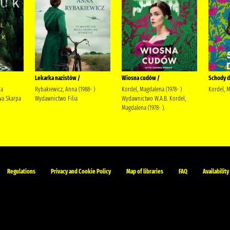
Lekarka nazistów /
Wiosna cudów /
Schody do
ja
Rybakiewicz, Anna (1988- )
Kordel, Magdalena (1978- )
Kordel, 
a Skarpa
Wydawnictwo Filia
Wydawnictwo W.A.B. Kordel,
Magdalena (1978- ).
Regulations
Privacy and Cookie Policy
Map of libraries
FAQ
Availability