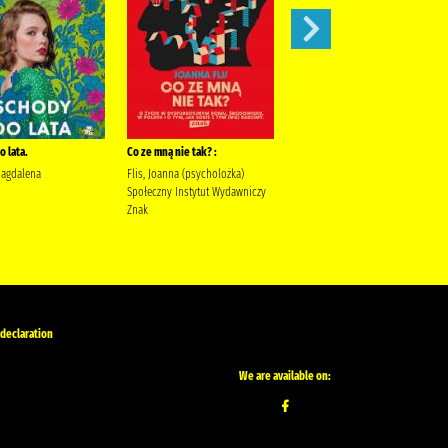
 lata.
Co ze mną nie tak? :
Szepty jesieni /
Magdalena
Flis, Joanna (psycholożka)
Kordel, Magdalena (1978- )
Społeczny Instytut Wydawniczy
Wydawnictwo W.A.B. Kordel,
Znak
Magdalena (1978- ).
 declaration
We are available on: