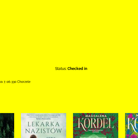
Status:
Checked in
wa 7
,
06-330 Chorzele