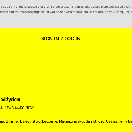
ell as safety of the processing of their personal data, and uses appropriate technological solution
 services and for statistical purposes. If you do not wish to have cookies stored on your computer,
SIGN IN / LOG IN
nad życiem
AWNICTWO MARGINESY
ja, Bulimia, Dzieciństwo, Leczenie, Macierzyństwo, Samotność, Uzależnienia b