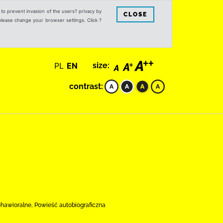
s to prevent invasion of the users? privacy by
CLOSE
 please change your browser settings. Click ?
PL
EN
size:
contrast:
ehawioralne, Powieść autobiograficzna