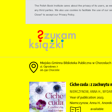
The Polish Book Institute cares about the privacy of its users, as w
any third parties. We also use cookies to facilitate the use of our
Close? to accept our Privacy Policy.
Miejsko-Gminna Biblioteka Publiczna w Chorzelach
ul. Ogrodowa 7
06-330 Chorzele
Ciche cuda : z zachwytu 
NIEMCZYNOW, ANNA H., WYD
Year of publication: 2023.
Niemczynow, Anna H., Anoreks
available: