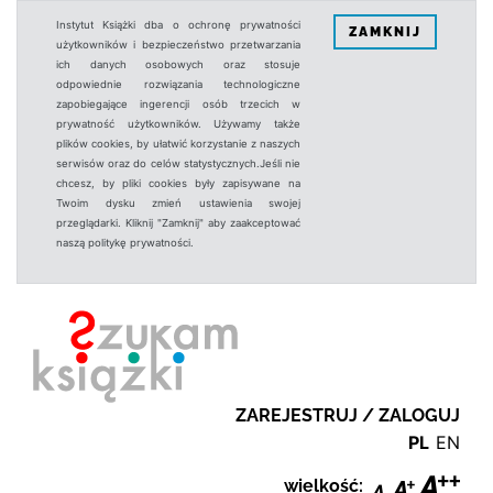
Instytut Książki dba o ochronę prywatności
ZAMKNIJ
użytkowników i bezpieczeństwo przetwarzania
ich danych osobowych oraz stosuje
odpowiednie rozwiązania technologiczne
zapobiegające ingerencji osób trzecich w
prywatność użytkowników. Używamy także
plików cookies, by ułatwić korzystanie z naszych
serwisów oraz do celów statystycznych.Jeśli nie
chcesz, by pliki cookies były zapisywane na
Twoim dysku zmień ustawienia swojej
przeglądarki. Kliknij "Zamknij" aby zaakceptować
naszą politykę prywatności.
ZAREJESTRUJ / ZALOGUJ
PL
EN
wielkość: