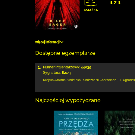
1 z 1
Więcej informacji
Dostępne egzemplarze
1.
Numer inwentarzowy:
44039
Sygnatura:
821-3
Miejsko-Gminna Biblioteka Publiczna w Chorzelach
,
ul. Ogrodo
Najczęściej wypożyczane