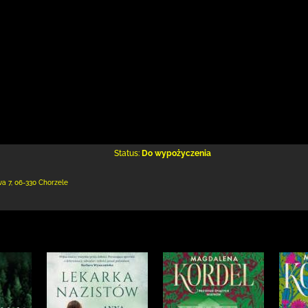
Status:
Do wypożyczenia
wa 7
,
06-330 Chorzele