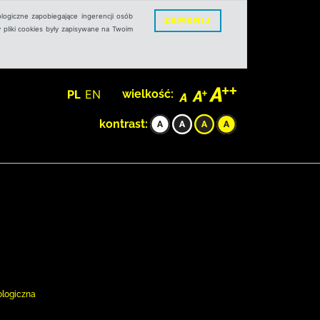
logiczne zapobiegające ingerencji osób
ZAMKNIJ
 pliki cookies były zapisywane na Twoim
PL
EN
wielkość:
kontrast:
ologiczna