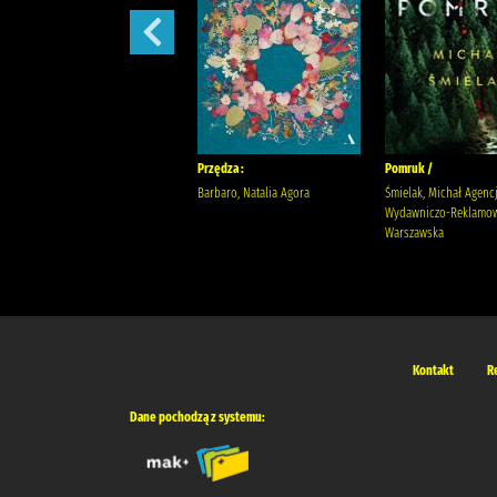
Sekret sióstr /
Przędza :
Pomruk /
Berry, Lucinda Wyrwińska,
Barbaro, Natalia Agora
Śmielak, Michał Agenc
Klaudia Wydawnictwo Filia
Wydawniczo-Reklamow
Warszawska
Kontakt
R
Dane pochodzą z systemu: