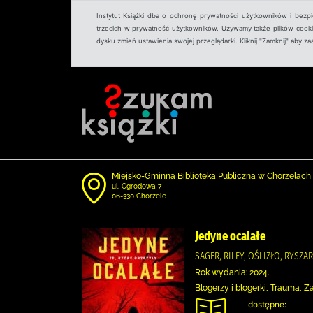
Instytut Książki dba o ochronę prywatności użytkowników i bezp
trzecich w prywatność użytkowników. Używamy także plików cookies
dysku zmień ustawienia swojej przeglądarki. Kliknij "Zamknij" aby z
Miejsko-Gminna Biblioteka Publiczna w Chorzelach
ul. Ogrodowa 7
06-330 Chorzele
Jedyne ocalałe
SAGER, RILEY, OŚLIZŁO, RYSZ
Rok wydania: 2024.
Blogerzy i blogerki, Trauma, 
dostępne: