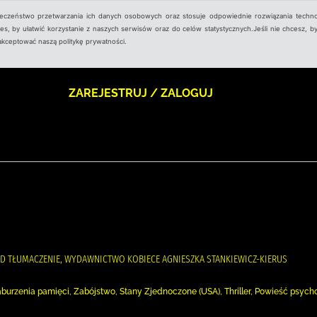
ieczeństwo przetwarzania ich danych osobowych oraz stosuje odpowiednie rozwiązania techno
, by ułatwić korzystanie z naszych serwisów oraz do celów statystycznych.Jeśli nie chcesz, by
aakceptować naszą politykę prywatności.
ZAREJESTRUJ / ZALOGUJ
ARD TŁUMACZENIE, WYDAWNICTWO KOBIECE AGNIESZKA STANKIEWICZ-KIERUS
Zaburzenia pamięci, Zabójstwo, Stany Zjednoczone (USA), Thriller, Powieść psych