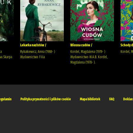
Lekarka nazistów /
Wiosna cudów /
Schody do
ja
Rybakiewicz, Anna (1988- )
Kordel, Magdalena (1978- )
Kordel, 
a Skarpa
Wydawnictwo Filia
Wydawnictwo W.A.B. Kordel,
Magdalena (1978- ).
egulamin
Polityka prywatności i plików cookie
Mapa bibliotek
FAQ
Deklar