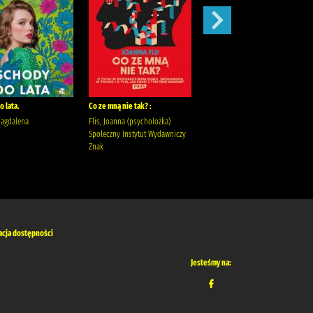
 lata.
Co ze mną nie tak? :
Szepty jesieni /
Magdalena
Flis, Joanna (psycholożka)
Kordel, Magdalena (1978- )
Społeczny Instytut Wydawniczy
Wydawnictwo W.A.B. Kordel,
Znak
Magdalena (1978- ).
acja dostępności
Jesteśmy na: