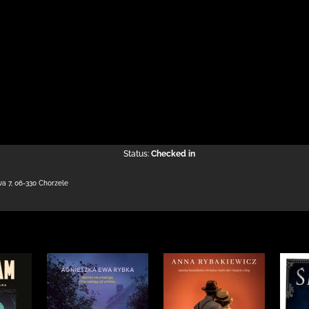
Status:
Checked in
wa 7
,
06-330 Chorzele