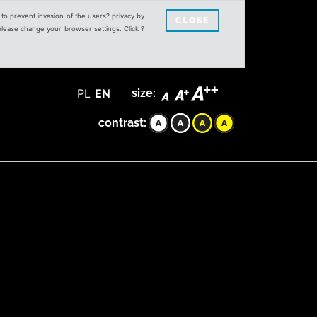
s to prevent invasion of the users? privacy by
CLOSE
 please change your browser settings. Click ?
PL
EN
size:
contrast: