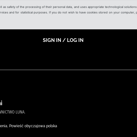
ell as safety of the processing of their personal data, and uses appropriate technological solution
 services and for statistical purposes. If you do not wish to have cookies stored on your computer,
SIGN IN / LOG IN
i
WNICTWO LUNA.
enia, Powieść obyczajowa polska