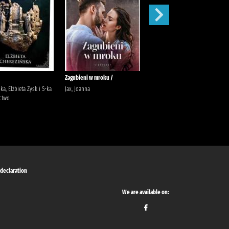
Zagubieni w mroku /
Nauczyciele /
ka, Elżbieta Zysk i S-ka
Jax, Joanna
McFadden, Freida Pawlik,
ctwo
Elżbieta (filolożka) Wydawnictwo
Poznańskie
 declaration
We are available on: