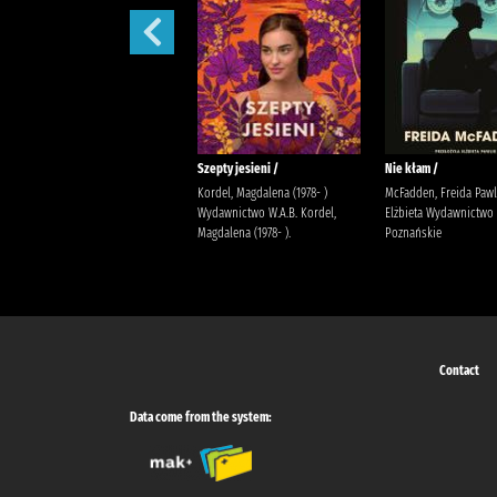
Co ze mną nie tak? :
Szepty jesieni /
Nie kłam /
Flis, Joanna (psycholożka)
Kordel, Magdalena (1978- )
McFadden, Freida Pawl
Społeczny Instytut Wydawniczy
Wydawnictwo W.A.B. Kordel,
Elżbieta Wydawnictwo
Znak
Magdalena (1978- ).
Poznańskie
Contact
Data come from the system: