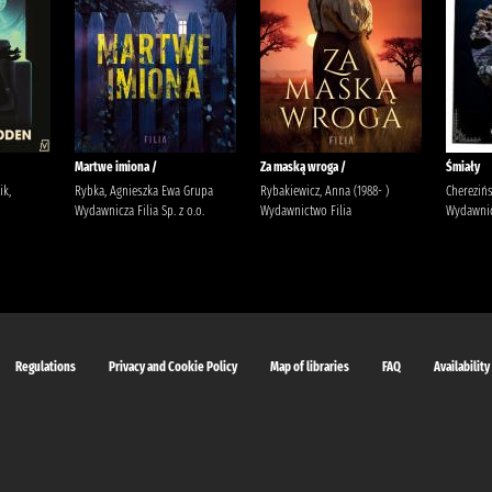
Martwe imiona /
Za maską wroga /
Śmiały
ik,
Rybka, Agnieszka Ewa Grupa
Rybakiewicz, Anna (1988- )
Cherezińs
Wydawnicza Filia Sp. z o.o.
Wydawnictwo Filia
Wydawni
Regulations
Privacy and Cookie Policy
Map of libraries
FAQ
Availability