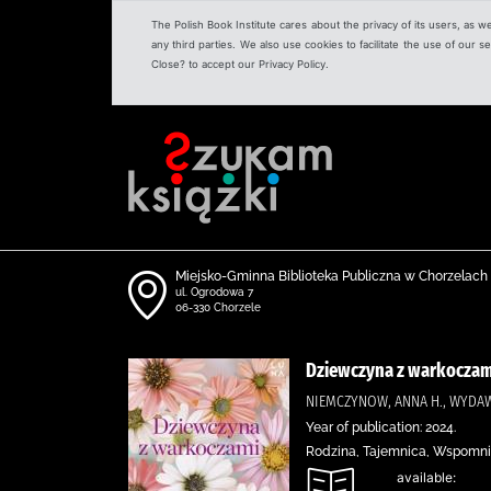
The Polish Book Institute cares about the privacy of its users, as w
any third parties. We also use cookies to facilitate the use of our
Close? to accept our Privacy Policy.
Miejsko-Gminna Biblioteka Publiczna w Chorzelach
ul. Ogrodowa 7
06-330 Chorzele
Dziewczyna z warkoczam
NIEMCZYNOW, ANNA H., WYDA
Year of publication: 2024.
Rodzina, Tajemnica, Wspomni
available: