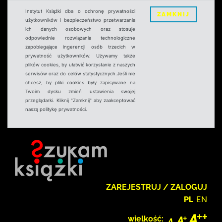
Instytut Książki dba o ochronę prywatności
ZAMKNIJ
użytkowników i bezpieczeństwo przetwarzania
ich danych osobowych oraz stosuje
odpowiednie rozwiązania technologiczne
zapobiegające ingerencji osób trzecich w
prywatność użytkowników. Używamy także
plików cookies, by ułatwić korzystanie z naszych
serwisów oraz do celów statystycznych.Jeśli nie
chcesz, by pliki cookies były zapisywane na
Twoim dysku zmień ustawienia swojej
przeglądarki. Kliknij "Zamknij" aby zaakceptować
naszą politykę prywatności.
ZAREJESTRUJ / ZALOGUJ
PL
EN
wielkość: