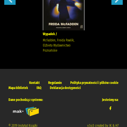
Wypadek /
McFadden, Freida Pawlik,
Elżbieta Wydawnictwo
Poznańskie
Kontakt
Regulamin
Polityka prywatności i plików cookie
Mapa bibliotek
FAQ
Deklaracja dostępności
Dane pochodzą z systemu:
Jesteśmy na:
© 2019 Instytut Książki
v.1.4.0 created by IK & H7