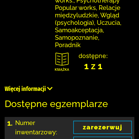
works., Psychotherapy
Popular works, Relacje
międzyludzkie, Wgląd
(psychologia), Uczucia,
Samoakceptacja,
Samopoznanie,
Poradnik
dostępne:
1 z 1
Więcej informacji
Dostępne egzemplarze
1.
Numer
zarezerwuj
inwentarzowy: