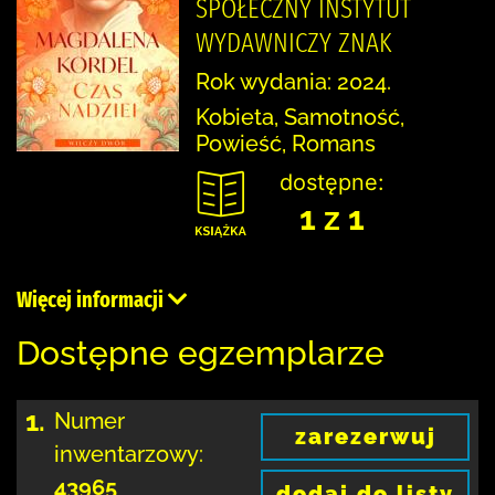
SPOŁECZNY INSTYTUT
WYDAWNICZY ZNAK
Rok wydania: 2024.
Kobieta, Samotność,
Powieść, Romans
dostępne:
1 z 1
Więcej informacji
Dostępne egzemplarze
1.
Numer
zarezerwuj
inwentarzowy:
43965
dodaj do listy