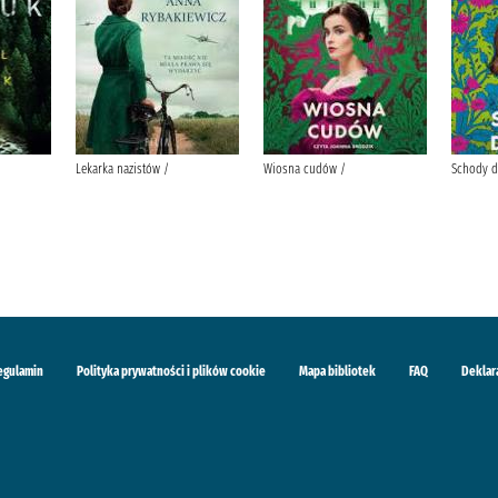
Lekarka nazistów /
Wiosna cudów /
Schody do
egulamin
Polityka prywatności i plików cookie
Mapa bibliotek
FAQ
Deklar