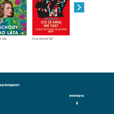
 lata.
Co ze mną nie tak? :
Szepty jesieni /
acja dostępności
Jesteśmy na: