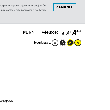
logiczne zapobiegające ingerencji osób
ZAMKNIJ
 pliki cookies były zapisywane na Twoim
PL
EN
wielkość:
kontrast:
byczajowa