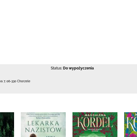
Status:
Do wypożyczenia
wa 7
,
06-330 Chorzele