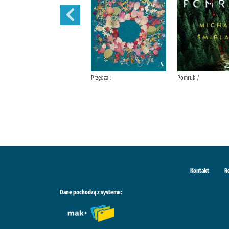
Sekret sióstr /
Przędza :
Pomruk /
Kontakt
R
Dane pochodzą z systemu: