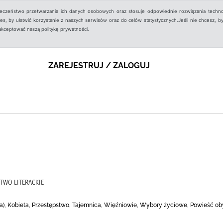
ieczeństwo przetwarzania ich danych osobowych oraz stosuje odpowiednie rozwiązania techno
, by ułatwić korzystanie z naszych serwisów oraz do celów statystycznych.Jeśli nie chcesz, by
aakceptować naszą politykę prywatności.
ZAREJESTRUJ / ZALOGUJ
TWO LITERACKIE
), Kobieta, Przestępstwo, Tajemnica, Więźniowie, Wybory życiowe, Powieść o