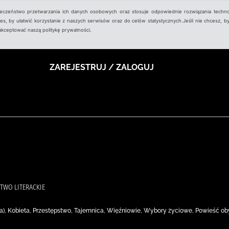
ieczeństwo przetwarzania ich danych osobowych oraz stosuje odpowiednie rozwiązania techno
, by ułatwić korzystanie z naszych serwisów oraz do celów statystycznych.Jeśli nie chcesz, by
aakceptować naszą politykę prywatności.
ZAREJESTRUJ / ZALOGUJ
TWO LITERACKIE
), Kobieta, Przestępstwo, Tajemnica, Więźniowie, Wybory życiowe, Powieść o