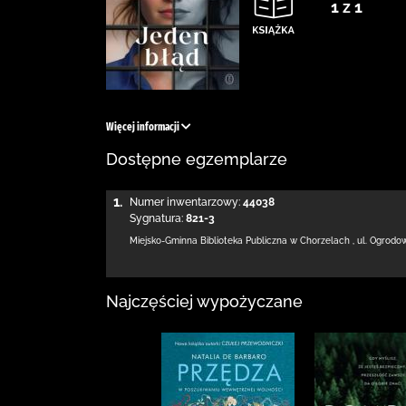
1 z 1
Więcej informacji
Dostępne egzemplarze
1.
Numer inwentarzowy:
44038
Sygnatura:
821-3
Miejsko-Gminna Biblioteka Publiczna w Chorzelach
,
ul. Ogrodo
Najczęściej wypożyczane