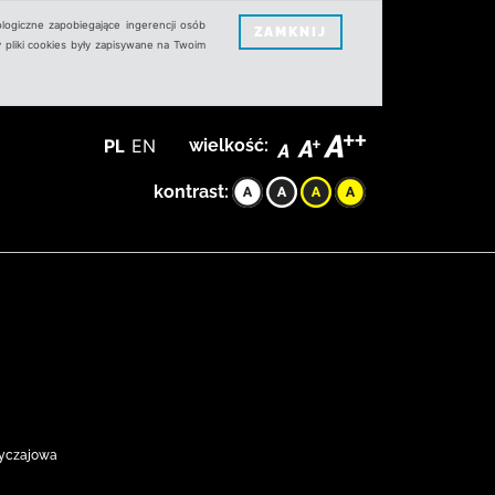
logiczne zapobiegające ingerencji osób
ZAMKNIJ
 pliki cookies były zapisywane na Twoim
PL
EN
wielkość:
kontrast:
byczajowa