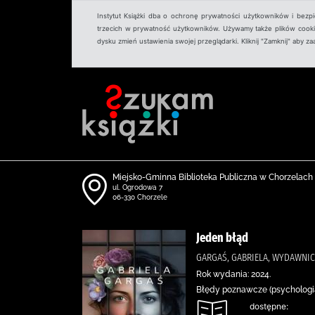
Instytut Książki dba o ochronę prywatności użytkowników i bezp
trzecich w prywatność użytkowników. Używamy także plików cookies
dysku zmień ustawienia swojej przeglądarki. Kliknij "Zamknij" aby z
Miejsko-Gminna Biblioteka Publiczna w Chorzelach
ul. Ogrodowa 7
06-330 Chorzele
Jeden błąd
GARGAŚ, GABRIELA, WYDAWNIC
Rok wydania: 2024.
Błędy poznawcze (psychologia
dostępne: