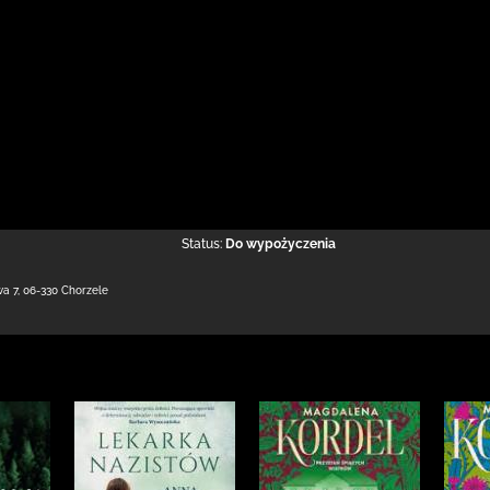
Status:
Do wypożyczenia
wa 7
,
06-330 Chorzele