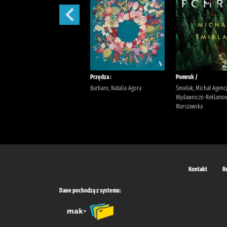
Sekret sióstr /
Przędza :
Pomruk /
Berry, Lucinda Wyrwińska,
Barbaro, Natalia Agora
Śmielak, Michał Agenc
Klaudia Wydawnictwo Filia
Wydawniczo-Reklamow
Warszawska
Kontakt
R
Dane pochodzą z systemu: