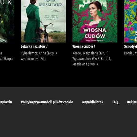
Lekarka nazistów /
Wiosna cudów /
Schody do
ja
Rybakiewicz, Anna (1988- )
Kordel, Magdalena (1978- )
Kordel, 
a Skarpa
Wydawnictwo Filia
Wydawnictwo W.A.B. Kordel,
Magdalena (1978- ).
egulamin
Polityka prywatności i plików cookie
Mapa bibliotek
FAQ
Deklar