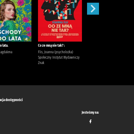
 lata.
Co ze mną nie tak? :
Szepty jesieni /
Magdalena
Flis, Joanna (psycholożka)
Kordel, Magdalena (1978- )
Społeczny Instytut Wydawniczy
Wydawnictwo W.A.B. Kordel,
Znak
Magdalena (1978- ).
acja dostępności
Jesteśmy na: