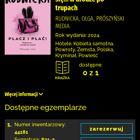
trupach
RUDNICKA, OLGA, PRÓSZYŃSKI
MEDIA
Rok wydania: 2024.
Hotele, Kobieta samotna,
Powroty, Zemsta, Polska,
Kryminał, Powieść
dostępne:
0 z 1
Więcej informacji
Dostępne egzemplarze
1.
Numer inwentarzowy:
zarezerwuj
44181
Sygnatura:
821-3