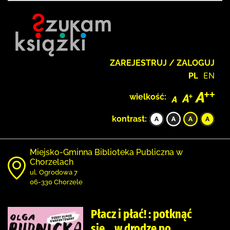
ZAREJESTRUJ / ZALOGUJ
PL
EN
wielkość:
kontrast:
Miejsko-Gminna Biblioteka Publiczna w
Chorzelach
ul. Ogrodowa 7
06-330 Chorzele
Płacz i płać! : potknąć
się... w drodze po