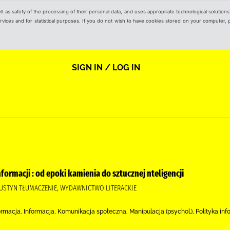
ell as safety of the processing of their personal data, and uses appropriate technological solution
 services and for statistical purposes. If you do not wish to have cookies stored on your computer,
SIGN IN / LOG IN
nformacji : od epoki kamienia do sztucznej nteligencji
 JUSTYN TŁUMACZENIE, WYDAWNICTWO LITERACKIE
ormacja, Informacja, Komunikacja społeczna, Manipulacja (psychol.), Polityka in