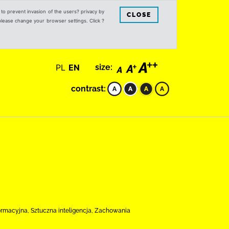
s to prevent invasion of the users? privacy by
CLOSE
 please change your browser settings. Click ?
PL
EN
size:
contrast:
formacyjna, Sztuczna inteligencja, Zachowania