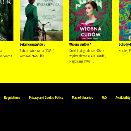
Lekarka nazistów /
Wiosna cudów /
Schody do
ja
Rybakiewicz, Anna (1988- )
Kordel, Magdalena (1978- )
Kordel, 
a Skarpa
Wydawnictwo Filia
Wydawnictwo W.A.B. Kordel,
Magdalena (1978- ).
Regulations
Privacy and Cookie Policy
Map of libraries
FAQ
Availability