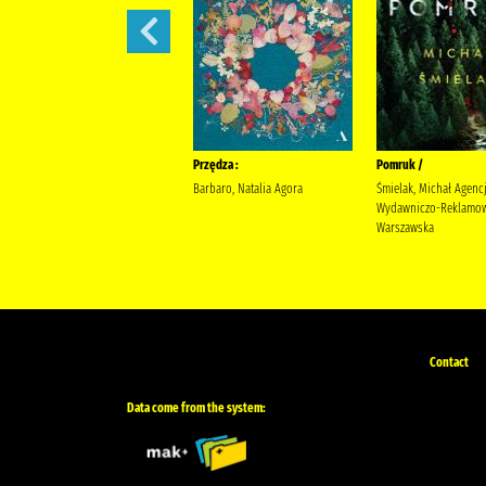
Sekret sióstr /
Przędza :
Pomruk /
Berry, Lucinda Wyrwińska,
Barbaro, Natalia Agora
Śmielak, Michał Agenc
Klaudia Wydawnictwo Filia
Wydawniczo-Reklamow
Warszawska
Contact
Data come from the system: