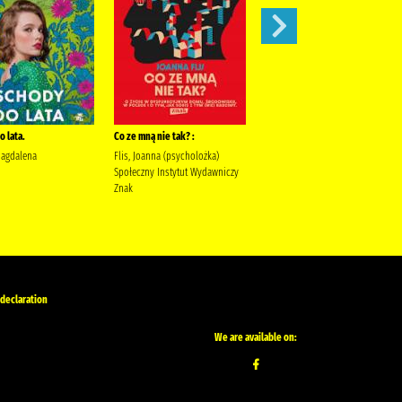
 lata.
Co ze mną nie tak? :
Szepty jesieni /
Magdalena
Flis, Joanna (psycholożka)
Kordel, Magdalena (1978- )
Społeczny Instytut Wydawniczy
Wydawnictwo W.A.B. Kordel,
Znak
Magdalena (1978- ).
 declaration
We are available on: