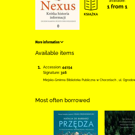
available:
1 from 1
More information
Available items
1.
Accession:
44154
Signature:
316
Miejsko-Gminna Biblioteka Publiczna w Chorzelach
,
ul. Ogrodo
Most often borrowed