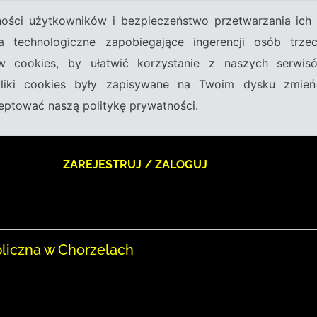
tności użytkowników i bezpieczeństwo przetwarzania ic
a technologiczne zapobiegające ingerencji osób trz
w cookies, by ułatwić korzystanie z naszych serwi
 pliki cookies były zapisywane na Twoim dysku zmień
kceptować naszą politykę prywatności.
ZAREJESTRUJ / ZALOGUJ
bliczna w Chorzelach