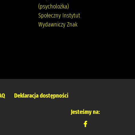
(psycholożka)
Wydawnictwo
Społeczny Instytut
W.A.B. Kordel,
Wydawniczy Znak
Magdalena (1978- ).
AQ
Deklaracja dostępności
Jesteśmy na: