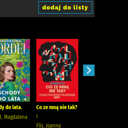
dodaj do listy
y do lata.
Co ze mną nie tak?
Szepty jesieni /
:
l, Magdalena
Kordel, Magdalena
Flis, Joanna
(1978- )