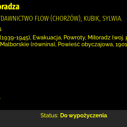
oradza
YDAWNICTWO FLOW (CHORZÓW), KUBIK, SYLWIA.
.
 (1939-1945), Ewakuacja, Powroty, Miłoradz (woj.
 Malborskie (równina), Powieść obyczajowa, 190
:
e
Status:
Do wypożyczenia