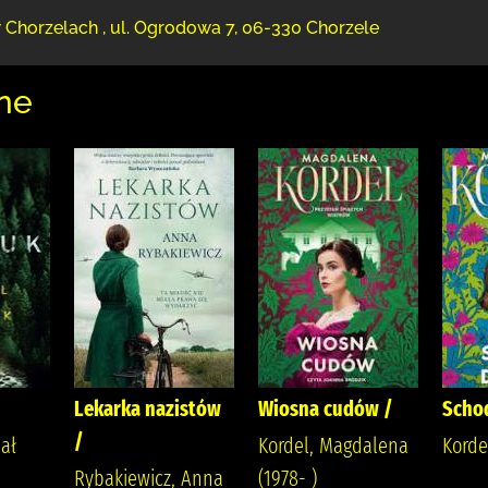
w Chorzelach
,
ul. Ogrodowa 7
,
06-330 Chorzele
ne
Lekarka nazistów
Wiosna cudów /
Schod
/
ał
Kordel, Magdalena
Korde
Rybakiewicz, Anna
(1978- )