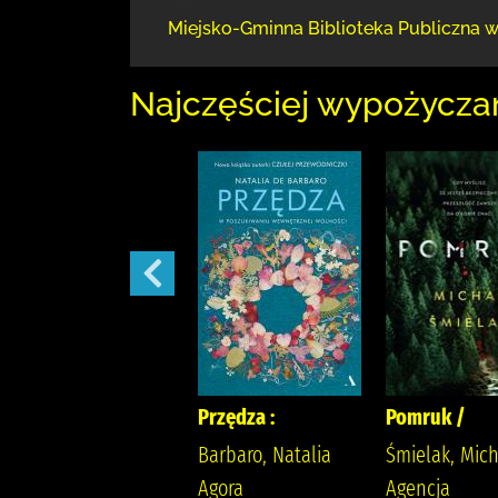
Miejsko-Gminna Biblioteka Publiczna 
Najczęściej wypożycza
Sekret sióstr /
Przędza :
Pomruk /
Berry, Lucinda
Barbaro, Natalia
Śmielak, Mich
Wyrwińska, Klaudia
Agora
Agencja