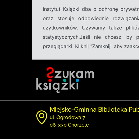
Instytut Książki dba o ochronę prywa
oraz stosuje odpowiednie rozwiązani
użytkowników. Używamy także plikó
statystycznych.Jeśli nie chcesz, by
przeglądarki. Kliknij "Zamknij" aby zaa
Miejsko-Gminna Biblioteka Pu
ul. Ogrodowa 7
06-330 Chorzele