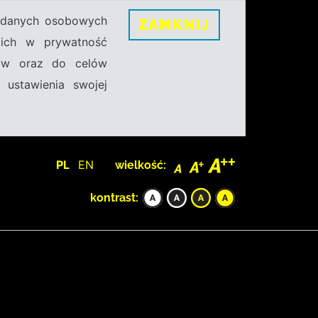
h danych osobowych
ZAMKNIJ
ecich w prywatność
sów oraz do celów
 ustawienia swojej
PL
EN
wielkość:
kontrast: