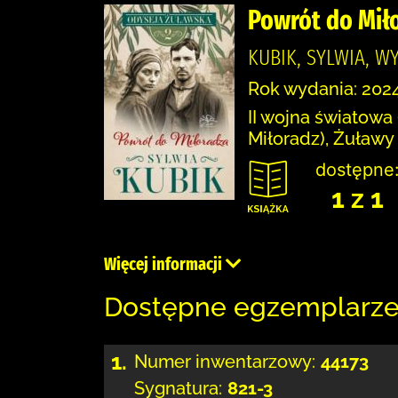
Powrót do Mił
KUBIK, SYLWIA, W
Rok wydania: 2024
II wojna światowa
Miłoradz), Żuławy
dostępne
1 z 1
Więcej informacji
Dostępne egzemplarz
1.
Numer inwentarzowy:
44173
Sygnatura:
821-3