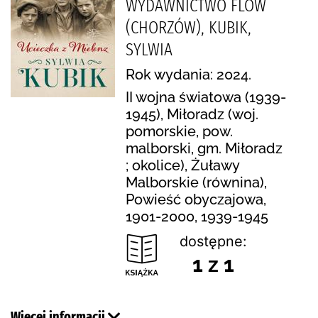
WYDAWNICTWO FLOW
(CHORZÓW), KUBIK,
SYLWIA
Rok wydania: 2024.
II wojna światowa (1939-
1945), Miłoradz (woj.
pomorskie, pow.
malborski, gm. Miłoradz
; okolice), Żuławy
Malborskie (równina),
Powieść obyczajowa,
1901-2000, 1939-1945
dostępne:
1 z 1
Więcej informacji