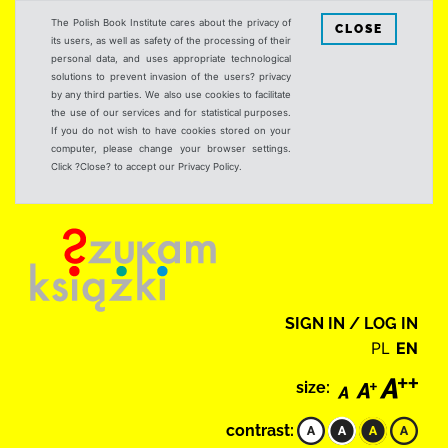
The Polish Book Institute cares about the privacy of
CLOSE
its users, as well as safety of the processing of their
personal data, and uses appropriate technological
solutions to prevent invasion of the users? privacy
by any third parties. We also use cookies to facilitate
the use of our services and for statistical purposes.
If you do not wish to have cookies stored on your
computer, please change your browser settings.
Click ?Close? to accept our Privacy Policy.
SIGN IN / LOG IN
PL
EN
size:
contrast: