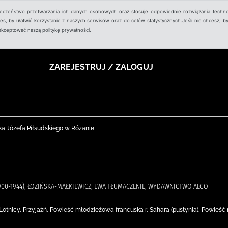
ieczeństwo przetwarzania ich danych osobowych oraz stosuje odpowiednie rozwiązania techno
, by ułatwić korzystanie z naszych serwisów oraz do celów statystycznych.Jeśli nie chcesz, by
aakceptować naszą politykę prywatności.
ZAREJESTRUJ / ZALOGUJ
ka Józefa Piłsudskiego w Różanie
1900-1944), ŁOZIŃSKA-MAŁKIEWICZ, EWA TŁUMACZENIE, WYDAWNICTWO ALGO
, Lotnicy, Przyjaźń, Powieść młodzieżowa francuska r, Sahara (pustynia), Powie