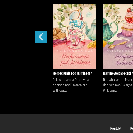
W żłobku /
Herbaciarnia pod Jaśminem /
Jaśminowe babeczki /
Davies, Benji Wydawnictwo
Rak, Aleksandra Pracownia
Rak, Aleksandra Prac
Wilga Davies, Benji
dobrych myśli Magdalena
dobrych myśli Magdal
Witkiewicz
Witkiewicz
Kontakt
R