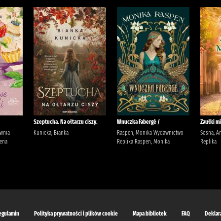
Szeptucha. Na ołtarzu ciszy.
Wnuczka Fabergé /
Zaułki mi
ownia
Kunicka, Bianka
Raspen, Monika Wydawnictwo
Sosna, A
ena
Replika Raspen, Monika
Replika
egulamin
Polityka prywatności i plików cookie
Mapa bibliotek
FAQ
Deklar