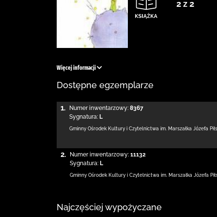
2 z 2
Więcej informacji
Dostępne egzemplarze
1.
Numer inwentarzowy:
8367
Sygnatura:
L
Gminny Ośrodek Kultury i Czytelnictwa
im. Marszałka Józefa Pi
2.
Numer inwentarzowy:
11132
Sygnatura:
L
Gminny Ośrodek Kultury i Czytelnictwa
im. Marszałka Józefa Pi
Najczęściej wypożyczane