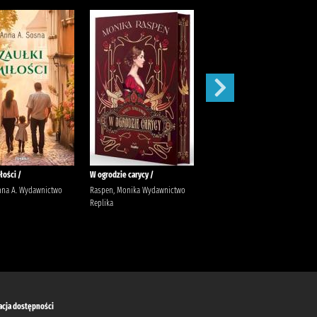
łości /
W ogrodzie carycy /
Zaleca się kota /
nna A. Wydawnictwo
Raspen, Monika Wydawnictwo
Ishida, Sho Latoś, Dariusz
Replika
Wydawnictwo Marginesy
acja dostępności