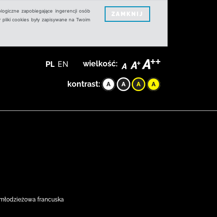
logiczne zapobiegające ingerencji osób
ZAMKNIJ
 pliki cookies były zapisywane na Twoim
PL
EN
wielkość:
kontrast:
ść młodzieżowa francuska