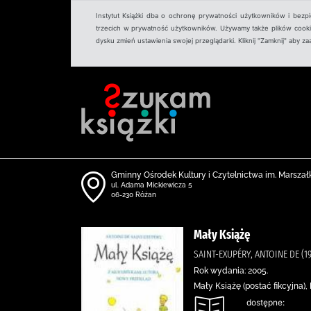
Instytut Książki dba o ochronę prywatności użytkowników i bezp
trzecich w prywatność użytkowników. Używamy także plików cookies
dysku zmień ustawienia swojej przeglądarki. Kliknij "Zamknij" aby z
Gminny Ośrodek Kultury i Czytelnictwa im. Marszał
ul. Adama Mickiewicza 5
06-230 Różan
Mały Książę
SAINT-EXUPÉRY, ANTOINE DE (
Rok wydania: 2005.
Mały Książę (postać fikcyjna)
dostępne: