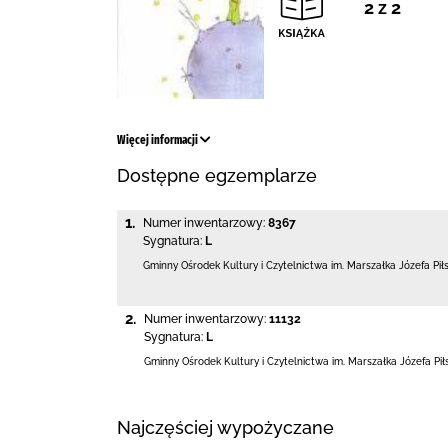
2 z 2
Więcej informacji
Dostępne egzemplarze
1.
Numer inwentarzowy:
8367
Sygnatura:
L
Gminny Ośrodek Kultury i Czytelnictwa
im. Marszałka Józefa Pi
2.
Numer inwentarzowy:
11132
Sygnatura:
L
Gminny Ośrodek Kultury i Czytelnictwa
im. Marszałka Józefa Pi
Najczęściej wypożyczane