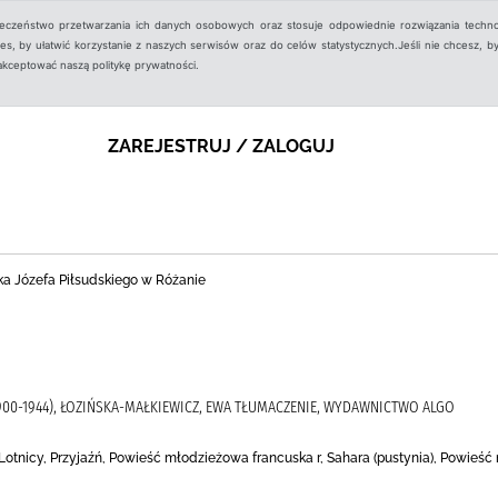
ieczeństwo przetwarzania ich danych osobowych oraz stosuje odpowiednie rozwiązania techno
, by ułatwić korzystanie z naszych serwisów oraz do celów statystycznych.Jeśli nie chcesz, by
aakceptować naszą politykę prywatności.
ZAREJESTRUJ / ZALOGUJ
ka Józefa Piłsudskiego w Różanie
1900-1944), ŁOZIŃSKA-MAŁKIEWICZ, EWA TŁUMACZENIE, WYDAWNICTWO ALGO
, Lotnicy, Przyjaźń, Powieść młodzieżowa francuska r, Sahara (pustynia), Powie