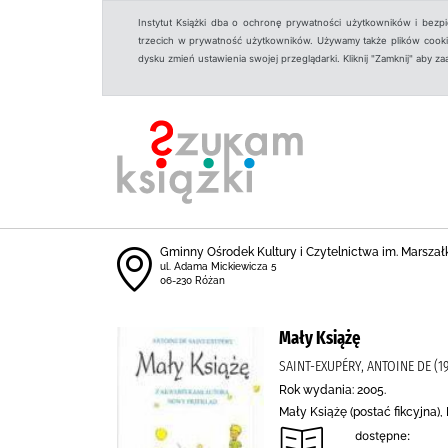
Instytut Książki dba o ochronę prywatności użytkowników i bezp
trzecich w prywatność użytkowników. Używamy także plików cookies
dysku zmień ustawienia swojej przeglądarki. Kliknij "Zamknij" aby z
Gminny Ośrodek Kultury i Czytelnictwa im. Marszał
ul. Adama Mickiewicza 5
06-230 Różan
Mały Książę
SAINT-EXUPÉRY, ANTOINE DE (
Rok wydania: 2005.
Mały Książę (postać fikcyjna)
dostępne: