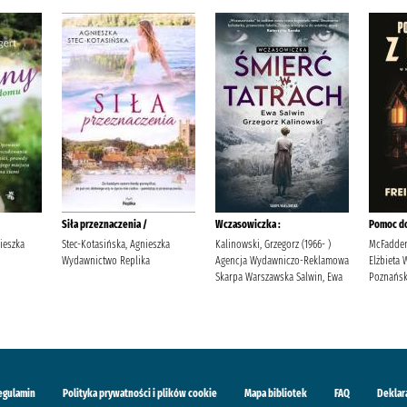
Siła przeznaczenia /
Wczasowiczka :
Pomoc d
nieszka
Stec-Kotasińska, Agnieszka
Kalinowski, Grzegorz (1966- )
McFadden,
Wydawnictwo Replika
Agencja Wydawniczo-Reklamowa
Elżbieta
Skarpa Warszawska Salwin, Ewa
Poznańsk
egulamin
Polityka prywatności i plików cookie
Mapa bibliotek
FAQ
Deklar