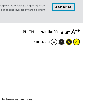
logiczne zapobiegające ingerencji osób
ZAMKNIJ
 pliki cookies były zapisywane na Twoim
PL
EN
wielkość:
kontrast:
ść młodzieżowa francuska