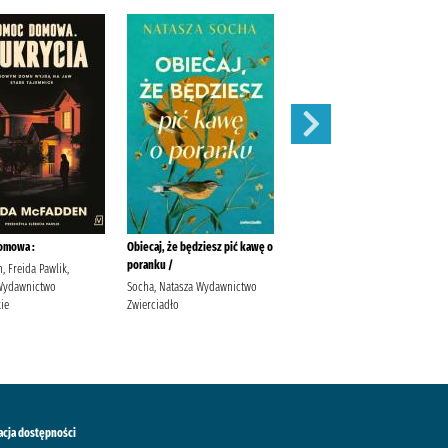
omowa :
Obiecaj, że będziesz pić kawę o
Noc pachnie chlebem /
poranku /
 Freida Pawlik,
Waszut, Sabina Publicat Waszut,
 Wydawnictwo
Socha, Natasza Wydawnictwo
Sabina
ie
Zwierciadło
acja dostępności