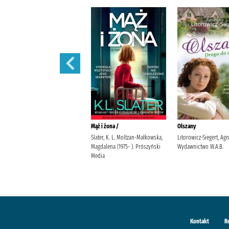
Zima w Nałęczowie /
Mąż i żona /
Olszany
Krasińska, Aneta Agencja
Slater, K. L. Moltzan-Małkowska,
Litorowicz-Siegert, Ag
Wydawniczo-Reklamowa Skarpa
Magdalena (1975- ). Prószyński
Wydawnictwo W.A.B.
Warszawska Krasińska, Aneta
Media
Kontakt
R