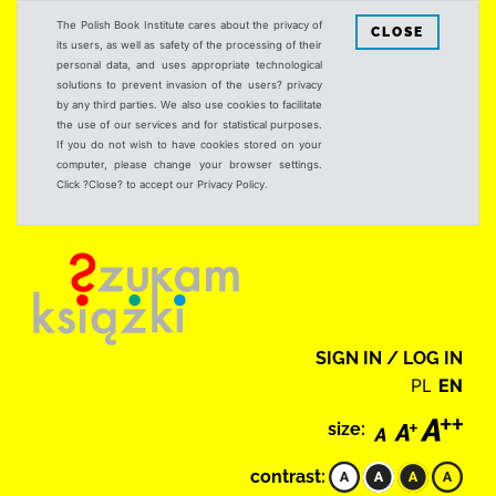
The Polish Book Institute cares about the privacy of
CLOSE
its users, as well as safety of the processing of their
personal data, and uses appropriate technological
solutions to prevent invasion of the users? privacy
by any third parties. We also use cookies to facilitate
the use of our services and for statistical purposes.
If you do not wish to have cookies stored on your
computer, please change your browser settings.
Click ?Close? to accept our Privacy Policy.
SIGN IN / LOG IN
PL
EN
size:
contrast: