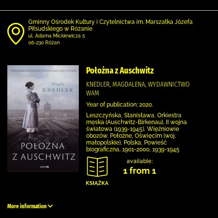
Gminny Ośrodek Kultury i Czytelnictwa im. Marszałka Józefa
Piłsudskiego w Różanie
ul. Adama Mickiewicza 5
06-230 Różan
Położna z Auschwitz
KNEDLER, MAGDALENA, WYDAWNICTWO
WAM
Year of publication: 2020.
Leszczyńska, Stanisława, Orkiestra
męska (Auschwitz-Birkenau), II wojna
światowa (1939-1945), Więźniowie
obozów, Położne, Oświęcim (woj.
małopolskie), Polska, Powieść
biograficzna, 1901-2000, 1939-1945
available:
1 from 1
More information