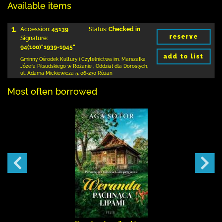
Available items
1.
Accession:
45139
Status:
Checked in
reserve
Signature:
94(100)"1939-1945"
add to list
Gminny Ośrodek Kultury i Czytelnictwa
im. Marszałka
Józefa Piłsudskiego w Różanie
,
Oddział dla Dorosłych,
ul. Adama Mickiewicza 5
,
06-230 Różan
Most often borrowed