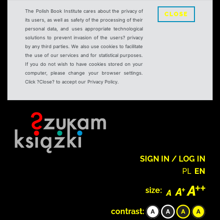
The Polish Book Institute cares about the privacy of
CLOSE
its users, as well as safety of the processing of their
personal data, and uses appropriate technological
solutions to prevent invasion of the users? privacy
by any third parties. We also use cookies to facilitate
the use of our services and for statistical purposes.
If you do not wish to have cookies stored on your
computer, please change your browser settings.
Click ?Close? to accept our Privacy Policy.
SIGN IN / LOG IN
PL
EN
size:
contrast: