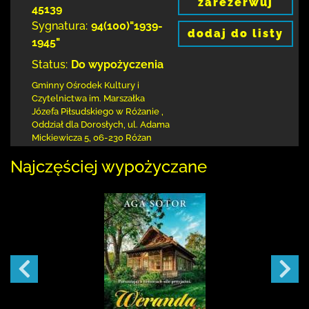
zarezerwuj
45139
Sygnatura:
94(100)"1939-
dodaj do listy
1945"
Status:
Do wypożyczenia
Gminny Ośrodek Kultury i
Czytelnictwa
im. Marszałka
Józefa Piłsudskiego w Różanie
,
Oddział dla Dorosłych,
ul. Adama
Mickiewicza 5
,
06-230 Różan
Najczęściej wypożyczane