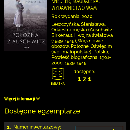
KNEDLER, MAGDALENA,
WYDAWNICTWO WAM
Rok wydania: 2020.
Leszczyńska, Stanisława,
Orkiestra męska (Auschwitz-
Birkenau), II wojna światowa
(1939-1945), Więźniowie
obozów, Położne, Oświęcim
(woj. małopolskie), Polska,
Powieść biograficzna, 1901-
2000, 1939-1945
dostępne:
1 z 1
Więcej informacji
Dostępne egzemplarze
1.
Numer inwentarzowy: