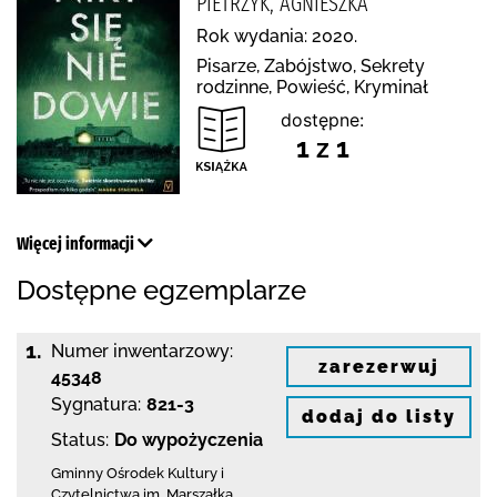
PIETRZYK, AGNIESZKA
Rok wydania: 2020.
Pisarze, Zabójstwo, Sekrety
rodzinne, Powieść, Kryminał
dostępne:
1 z 1
Więcej informacji
Dostępne egzemplarze
1.
Numer inwentarzowy:
zarezerwuj
45348
Sygnatura:
821-3
dodaj do listy
Status:
Do wypożyczenia
Gminny Ośrodek Kultury i
Czytelnictwa
im. Marszałka