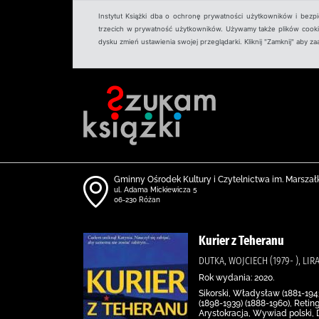
Instytut Książki dba o ochronę prywatności użytkowników i bezp
trzecich w prywatność użytkowników. Używamy także plików cookies
dysku zmień ustawienia swojej przeglądarki. Kliknij "Zamknij" aby z
Gminny Ośrodek Kultury i Czytelnictwa im. Marszał
ul. Adama Mickiewicza 5
06-230 Różan
Kurier z Teheranu
DUTKA, WOJCIECH (1979- ), L
Rok wydania: 2020.
Sikorski, Władysław (1881-194
(1898-1939) (1888-1960), Retin
Arystokracja, Wywiad polski, 