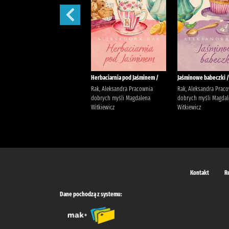
W żłobku /
Herbaciarnia pod Jaśminem /
Jaśminowe babeczki /
Davies, Benji Wydawnictwo
Rak, Aleksandra Pracownia
Rak, Aleksandra Prac
Wilga Davies, Benji
dobrych myśli Magdalena
dobrych myśli Magdal
Witkiewicz
Witkiewicz
Kontakt
R
Dane pochodzą z systemu: