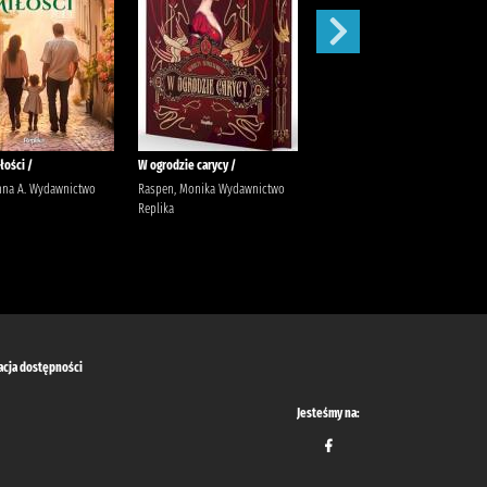
łości /
W ogrodzie carycy /
Zaleca się kota /
nna A. Wydawnictwo
Raspen, Monika Wydawnictwo
Ishida, Sho Latoś, Dariusz
Replika
Wydawnictwo Marginesy
acja dostępności
Jesteśmy na: