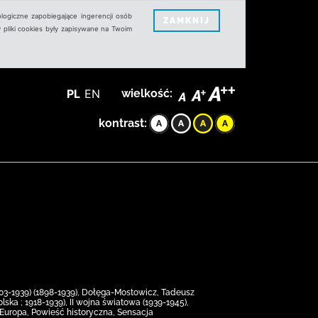
logiczne zapobiegające ingerencji osób
ZAMKNIJ
 pliki cookies były zapisywane na Twoim
PL
EN
wielkość:
kontrast:
903-1939) (1898-1939), Dołęga-Mostowicz, Tadeusz
lska ; 1918-1939), II wojna światowa (1939-1945),
 Europa, Powieść historyczna, Sensacja