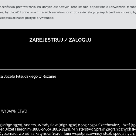
ieczeństwo przetwarzania ich danych osobowych oraz stosuje odpowiednie rozwiązania techno
, by ułatwić korzystanie z naszych serwisów oraz do celów statystycznych.Jeśli nie chcesz, by
aakceptować naszą politykę prywatności.
ZAREJESTRUJ / ZALOGUJ
ka Józefa Piłsudskiego w Różanie
IRA WYDAWNICTWO
3) (1892-1970), Anders, Władysław (1892-1970) (1903-1939), Czechowicz, Józef (1
ger, Józef Hieronim (1888-1960) (1881-1943), Ministerstwo Spraw Zagranicznych (Po
Dyplomaci, Zbrodnia katyńska (1940), Tajni współpracownicy służb specjalnych,