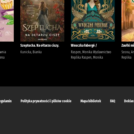
Szeptucha. Na ołtarzu ciszy.
Wnuczka Fabergé /
Zaułki mi
ownia
Kunicka, Bianka
Raspen, Monika Wydawnictwo
Sosna, A
ena
Replika Raspen, Monika
Replika
egulamin
Polityka prywatności i plików cookie
Mapa bibliotek
FAQ
Deklar