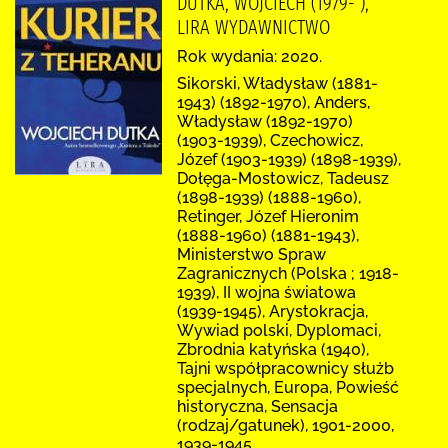
DUTKA, WOJCIECH (1979- ),
LIRA WYDAWNICTWO
Rok wydania: 2020.
Sikorski, Władysław (1881-
1943) (1892-1970), Anders,
Władysław (1892-1970)
(1903-1939), Czechowicz,
Józef (1903-1939) (1898-1939),
Dołęga-Mostowicz, Tadeusz
(1898-1939) (1888-1960),
Retinger, Józef Hieronim
(1888-1960) (1881-1943),
Ministerstwo Spraw
Zagranicznych (Polska ; 1918-
1939), II wojna światowa
(1939-1945), Arystokracja,
Wywiad polski, Dyplomaci,
Zbrodnia katyńska (1940),
Tajni współpracownicy służb
specjalnych, Europa, Powieść
historyczna, Sensacja
(rodzaj/gatunek), 1901-2000,
1939-1945