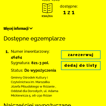
dostępne:
1 z 1
Więcej informacji
Dostępne egzemplarze
1.
Numer inwentarzowy:
zarezerwuj
46464
Sygnatura:
821-3 pol.
dodaj do listy
Status:
Do wypożyczenia
Gminny Ośrodek Kultury i
Czytelnictwa
im. Marszałka
Józefa Piłsudskiego w Różanie
,
Oddział dla Dorosłych,
ul. Adama
Mickiewicza 5
,
06-230 Różan
Najczęściej wypożyczane