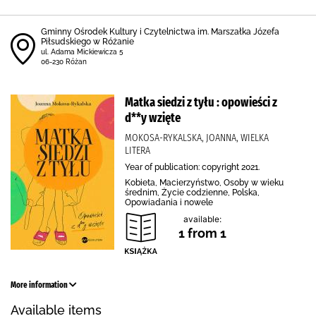
Gminny Ośrodek Kultury i Czytelnictwa im. Marszałka Józefa
Piłsudskiego w Różanie
ul. Adama Mickiewicza 5
06-230 Różan
Matka siedzi z tyłu : opowieści z
d**y wzięte
MOKOSA-RYKALSKA, JOANNA, WIELKA
LITERA
Year of publication: copyright 2021.
Kobieta, Macierzyństwo, Osoby w wieku
średnim, Życie codzienne, Polska,
Opowiadania i nowele
available:
1 from 1
More information
Available items