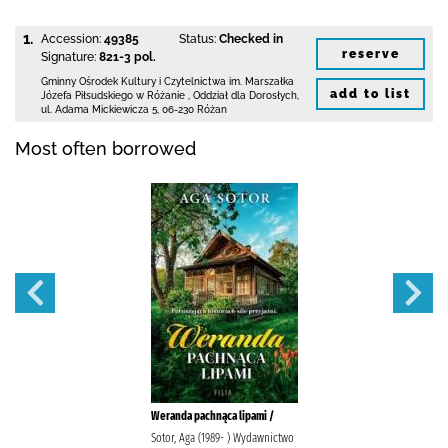
1.
Accession:
49385
Status:
Checked in
reserve
Signature:
821-3 pol.
Gminny Ośrodek Kultury i Czytelnictwa
im. Marszałka
add to list
Józefa Piłsudskiego w Różanie
,
Oddział dla Dorosłych,
ul. Adama Mickiewicza 5
,
06-230 Różan
Most often borrowed
Weranda pachnąca lipami /
Sotor, Aga (1989- ) Wydawnictwo