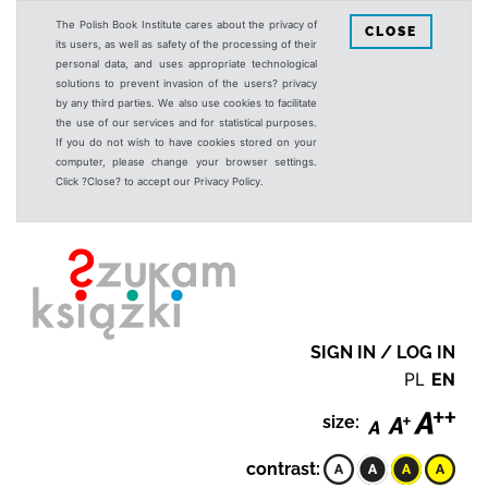
The Polish Book Institute cares about the privacy of
CLOSE
its users, as well as safety of the processing of their
personal data, and uses appropriate technological
solutions to prevent invasion of the users? privacy
by any third parties. We also use cookies to facilitate
the use of our services and for statistical purposes.
If you do not wish to have cookies stored on your
computer, please change your browser settings.
Click ?Close? to accept our Privacy Policy.
SIGN IN / LOG IN
PL
EN
size:
contrast: