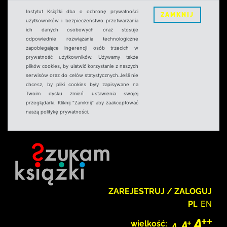
Instytut Książki dba o ochronę prywatności
ZAMKNIJ
użytkowników i bezpieczeństwo przetwarzania
ich danych osobowych oraz stosuje
odpowiednie rozwiązania technologiczne
zapobiegające ingerencji osób trzecich w
prywatność użytkowników. Używamy także
plików cookies, by ułatwić korzystanie z naszych
serwisów oraz do celów statystycznych.Jeśli nie
chcesz, by pliki cookies były zapisywane na
Twoim dysku zmień ustawienia swojej
przeglądarki. Kliknij "Zamknij" aby zaakceptować
naszą politykę prywatności.
ZAREJESTRUJ / ZALOGUJ
PL
EN
wielkość: