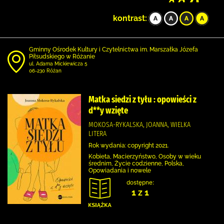
kontrast:
Gminny Ośrodek Kultury i Czytelnictwa im. Marszałka Józefa
Piłsudskiego w Różanie
ul. Adama Mickiewicza 5
06-230 Różan
Matka siedzi z tyłu : opowieści z
d**y wzięte
MOKOSA-RYKALSKA, JOANNA, WIELKA
LITERA
Rok wydania: copyright 2021.
Kobieta, Macierzyństwo, Osoby w wieku
średnim, Życie codzienne, Polska,
Opowiadania i nowele
dostępne:
1 z 1