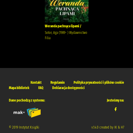
Weranda pachnąca lipami /
Sotor, Aga (1989- ) Wydawnictwo
Filia
Kontakt
Regulamin
Polityka prywatności i plików cookie
Mapa bibliotek
FAQ
Deklaracja dostępności
Dane pochodzą z systemu:
Jesteśmy na:
© 2019 Instytut Książki
v.1.4.0 created by IK & H7