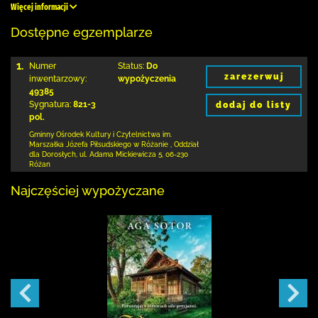
Więcej informacji
Dostępne egzemplarze
1.
Numer
Status:
Do
zarezerwuj
inwentarzowy:
wypożyczenia
49385
Sygnatura:
821-3
dodaj do listy
pol.
Gminny Ośrodek Kultury i Czytelnictwa
im.
Marszałka Józefa Piłsudskiego w Różanie
,
Oddział
dla Dorosłych,
ul. Adama Mickiewicza 5
,
06-230
Różan
Najczęściej wypożyczane