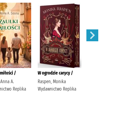
miłości /
W ogrodzie carycy /
Zaleca się kota /
 Anna A.
Raspen, Monika
Ishida, Sho Latoś,
ictwo Replika
Wydawnictwo Replika
Dariusz Wydawnictwo
Marginesy