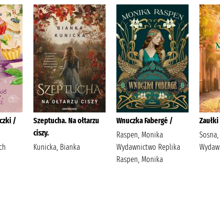
zki /
Szeptucha. Na ołtarzu
Wnuczka Fabergé /
Zaułki 
ciszy.
Raspen, Monika
Sosna,
ch
Kunicka, Bianka
Wydawnictwo Replika
Wydawn
Raspen, Monika