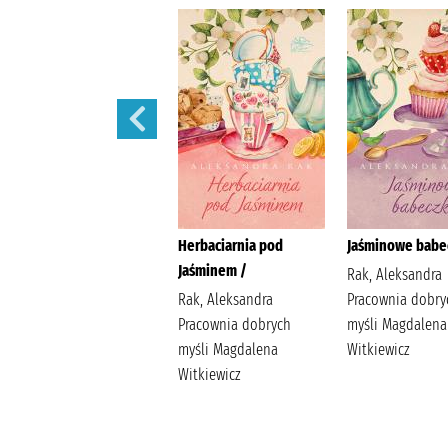
W żłobku /
Herbaciarnia pod
Jaśminowe babec
Jaśminem /
Davies, Benji
Rak, Aleksandra
Wydawnictwo Wilga
Rak, Aleksandra
Pracownia dobry
Davies, Benji
Pracownia dobrych
myśli Magdalena
myśli Magdalena
Witkiewicz
Witkiewicz