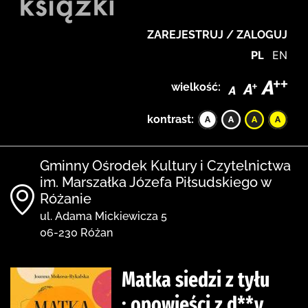
ZAREJESTRUJ / ZALOGUJ
PL
EN
wielkość:
kontrast:
Gminny Ośrodek Kultury i Czytelnictwa
im. Marszałka Józefa Piłsudskiego w
Różanie
ul. Adama Mickiewicza 5
06-230 Różan
Matka siedzi z tyłu
: opowieści z d**y