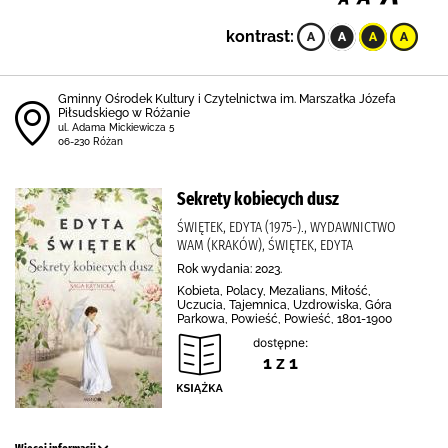
kontrast:
Gminny Ośrodek Kultury i Czytelnictwa im. Marszałka Józefa
Piłsudskiego w Różanie
ul. Adama Mickiewicza 5
06-230 Różan
Sekrety kobiecych dusz
ŚWIĘTEK, EDYTA (1975-)., WYDAWNICTWO
WAM (KRAKÓW), ŚWIĘTEK, EDYTA
Rok wydania: 2023.
Kobieta, Polacy, Mezalians, Miłość,
Uczucia, Tajemnica, Uzdrowiska, Góra
Parkowa, Powieść, Powieść, 1801-1900
dostępne:
1 z 1