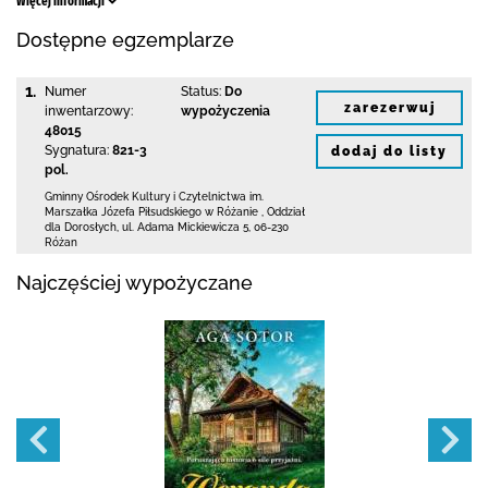
Więcej informacji
Dostępne egzemplarze
1.
Numer
Status:
Do
zarezerwuj
inwentarzowy:
wypożyczenia
48015
Sygnatura:
821-3
dodaj do listy
pol.
Gminny Ośrodek Kultury i Czytelnictwa
im.
Marszałka Józefa Piłsudskiego w Różanie
,
Oddział
dla Dorosłych,
ul. Adama Mickiewicza 5
,
06-230
Różan
Najczęściej wypożyczane