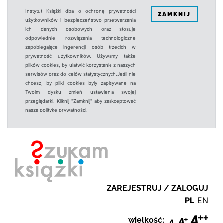
Instytut Książki dba o ochronę prywatności
ZAMKNIJ
użytkowników i bezpieczeństwo przetwarzania
ich danych osobowych oraz stosuje
odpowiednie rozwiązania technologiczne
zapobiegające ingerencji osób trzecich w
prywatność użytkowników. Używamy także
plików cookies, by ułatwić korzystanie z naszych
serwisów oraz do celów statystycznych.Jeśli nie
chcesz, by pliki cookies były zapisywane na
Twoim dysku zmień ustawienia swojej
przeglądarki. Kliknij "Zamknij" aby zaakceptować
naszą politykę prywatności.
ZAREJESTRUJ / ZALOGUJ
PL
EN
wielkość: