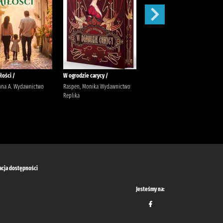
łości /
W ogrodzie carycy /
Zaleca się kota /
nna A. Wydawnictwo
Raspen, Monika Wydawnictwo
Ishida, Sho Latoś, Dariusz
Replika
Wydawnictwo Marginesy
acja dostępności
Jesteśmy na: