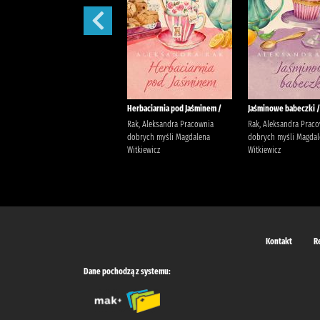
W żłobku /
Herbaciarnia pod Jaśminem /
Jaśminowe babeczki /
Davies, Benji Wydawnictwo
Rak, Aleksandra Pracownia
Rak, Aleksandra Prac
Wilga Davies, Benji
dobrych myśli Magdalena
dobrych myśli Magdal
Witkiewicz
Witkiewicz
Kontakt
R
Dane pochodzą z systemu: