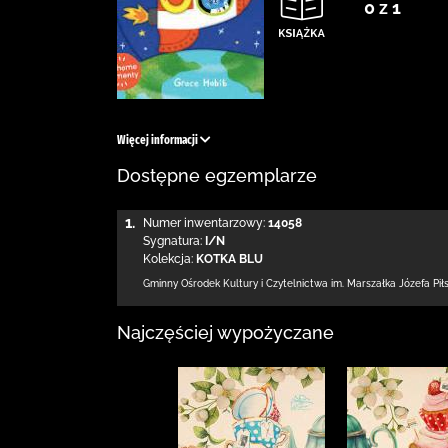
0 z 1
Więcej informacji
Dostępne egzemplarze
1.
Numer inwentarzowy:
14058
Sygnatura:
I/N
Kolekcja:
KOTKA BLU
Gminny Ośrodek Kultury i Czytelnictwa
im. Marszałka Józefa Pi
Najczęściej wypożyczane