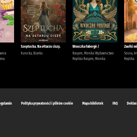
Szeptucha. Na ołtarzu ciszy.
Wnuczka Fabergé /
Zaułki mi
ownia
Kunicka, Bianka
Raspen, Monika Wydawnictwo
Sosna, A
ena
Replika Raspen, Monika
Replika
egulamin
Polityka prywatności i plików cookie
Mapa bibliotek
FAQ
Deklar