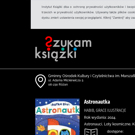
Instytut Książki dba o ochronę prywatności użytkowników i bezp
trzecich w prywatność użytkowników. Używamy także plików cookies
dysku zmień ustawienia swojej przeglądarki. Kliknij "Zamknij" aby z
Gminny Ośrodek Kultury i Czytelnictwa im. Marszał
ul. Adama Mickiewicza 5
06-230 Różan
Astronautka
HABIB, GRACE ILUSTRACJE
Rok wydania: 2024.
Astronauci, Loty kosmiczne, K
dostępne: