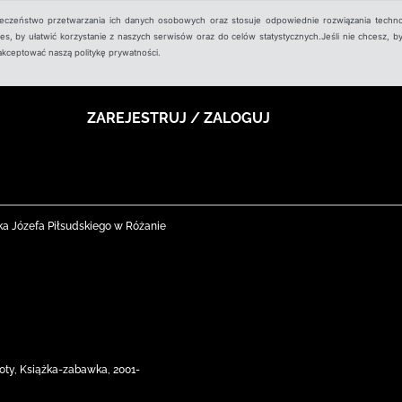
ieczeństwo przetwarzania ich danych osobowych oraz stosuje odpowiednie rozwiązania techno
, by ułatwić korzystanie z naszych serwisów oraz do celów statystycznych.Jeśli nie chcesz, by
aakceptować naszą politykę prywatności.
ZAREJESTRUJ / ZALOGUJ
ka Józefa Piłsudskiego w Różanie
oty, Książka-zabawka, 2001-