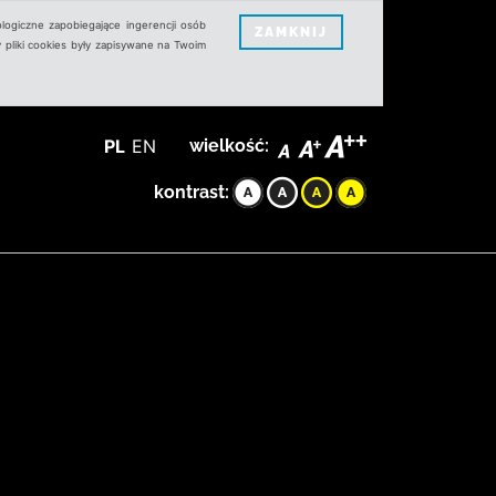
logiczne zapobiegające ingerencji osób
ZAMKNIJ
 pliki cookies były zapisywane na Twoim
PL
EN
wielkość:
kontrast: