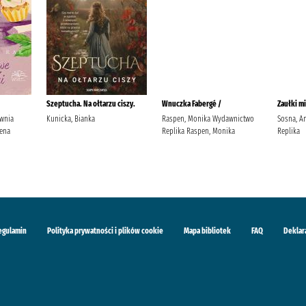
Szeptucha. Na ołtarzu ciszy.
Wnuczka Fabergé /
Zaułki mi
ownia
Kunicka, Bianka
Raspen, Monika Wydawnictwo
Sosna, A
ena
Replika Raspen, Monika
Replika
egulamin
Polityka prywatności i plików cookie
Mapa bibliotek
FAQ
Deklar