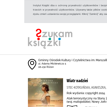
Instytut Książki dba o ochronę prywatności użytkowników i bezp
trzecich w prywatność użytkowników. Używamy także plików cookies
dysku zmień ustawienia swojej przeglądarki. Kliknij "Zamknij" aby z
Gminny Ośrodek Kultury i Czytelnictwa im. Marszał
ul. Adama Mickiewicza 5
06-230 Różan
Wiatr nadziei
STEC-KOTASIŃSKA, AGNIESZKA
Rok wydania: copyright 2024.
Atak terrorystyczny na Stany 
(woj. małopolskie), Nowy Jor