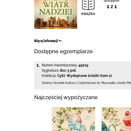
dostępne:
1 z 1
Więcej informacji
Dostępne egzemplarze
1.
Numer inwentarzowy:
49219
Sygnatura:
821-3 pol.
Kolekcja:
Cykl: Wydeptane ścieżki (tom 2)
Gminny Ośrodek Kultury i Czytelnictwa
im. Marszałka Józefa Pi
Najczęściej wypożyczane