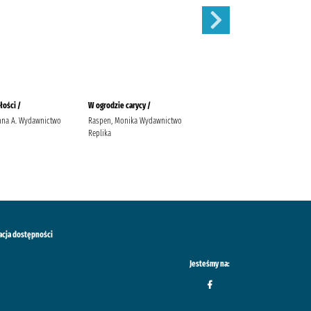
łości /
W ogrodzie carycy /
Zaleca się kota /
nna A. Wydawnictwo
Raspen, Monika Wydawnictwo
Ishida, Sho Latoś, Dariusz
Replika
Wydawnictwo Marginesy
acja dostępności
Jesteśmy na: