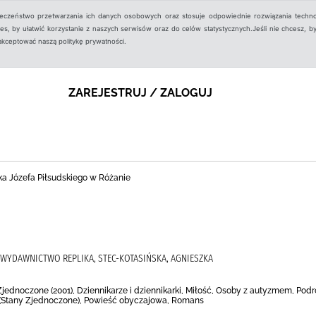
ieczeństwo przetwarzania ich danych osobowych oraz stosuje odpowiednie rozwiązania techno
, by ułatwić korzystanie z naszych serwisów oraz do celów statystycznych.Jeśli nie chcesz, by
aakceptować naszą politykę prywatności.
ZAREJESTRUJ / ZALOGUJ
ka Józefa Piłsudskiego w Różanie
, WYDAWNICTWO REPLIKA, STEC-KOTASIŃSKA, AGNIESZKA
Zjednoczone (2001), Dziennikarze i dziennikarki, Miłość, Osoby z autyzmem, Po
k (Stany Zjednoczone), Powieść obyczajowa, Romans