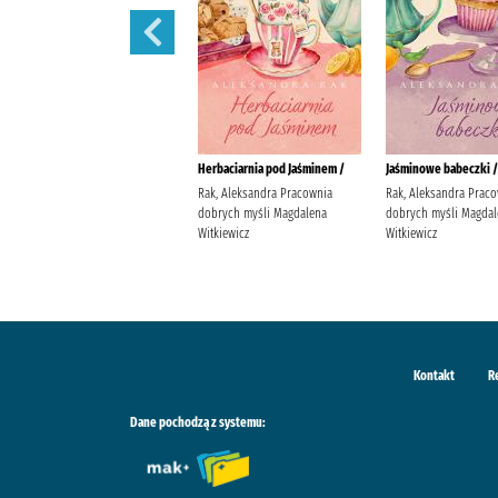
W żłobku /
Herbaciarnia pod Jaśminem /
Jaśminowe babeczki /
Davies, Benji Wydawnictwo
Rak, Aleksandra Pracownia
Rak, Aleksandra Prac
Wilga Davies, Benji
dobrych myśli Magdalena
dobrych myśli Magdal
Witkiewicz
Witkiewicz
Kontakt
R
Dane pochodzą z systemu: