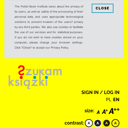
The Polish Book Institute cares about the privacy of
CLOSE
its users, as well as safety of the processing of their
personal data, and uses appropriate technological
solutions to prevent invasion of the users? privacy
by any third parties. We also use cookies to facilitate
the use of our services and for statistical purposes.
If you do not wish to have cookies stored on your
computer, please change your browser settings.
Click ?Close? to accept our Privacy Policy.
SIGN IN / LOG IN
PL
EN
size:
contrast: