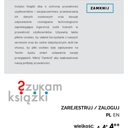
Instytut Książki dba o ochronę prywatności
ZAMKNIJ
użytkowników i bezpieczeństwo przetwarzania
ich danych osobowych oraz stosuje
odpowiednie rozwiązania technologiczne
zapobiegające ingerencji osób trzecich w
prywatność użytkowników. Używamy także
plików cookies, by ułatwić korzystanie z naszych
serwisów oraz do celów statystycznych.Jeśli nie
chcesz, by pliki cookies były zapisywane na
Twoim dysku zmień ustawienia swojej
przeglądarki. Kliknij "Zamknij" aby zaakceptować
naszą politykę prywatności.
ZAREJESTRUJ / ZALOGUJ
PL
EN
wielkość: