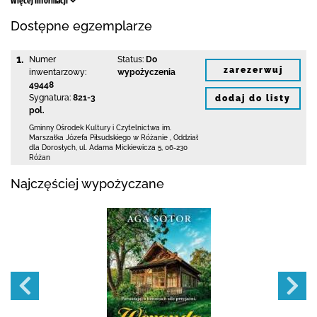
Więcej informacji
Dostępne egzemplarze
1.
Numer
Status:
Do
zarezerwuj
inwentarzowy:
wypożyczenia
49448
Sygnatura:
821-3
dodaj do listy
pol.
Gminny Ośrodek Kultury i Czytelnictwa
im.
Marszałka Józefa Piłsudskiego w Różanie
,
Oddział
dla Dorosłych,
ul. Adama Mickiewicza 5
,
06-230
Różan
Najczęściej wypożyczane