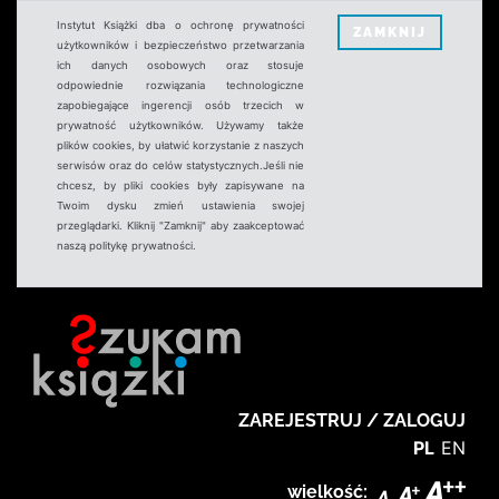
Instytut Książki dba o ochronę prywatności
ZAMKNIJ
użytkowników i bezpieczeństwo przetwarzania
ich danych osobowych oraz stosuje
odpowiednie rozwiązania technologiczne
zapobiegające ingerencji osób trzecich w
prywatność użytkowników. Używamy także
plików cookies, by ułatwić korzystanie z naszych
serwisów oraz do celów statystycznych.Jeśli nie
chcesz, by pliki cookies były zapisywane na
Twoim dysku zmień ustawienia swojej
przeglądarki. Kliknij "Zamknij" aby zaakceptować
naszą politykę prywatności.
ZAREJESTRUJ / ZALOGUJ
PL
EN
wielkość: