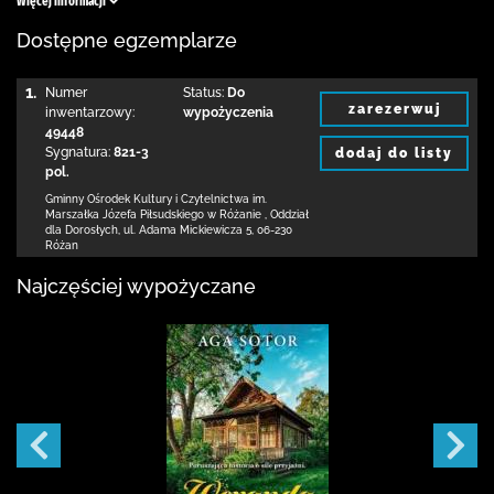
Więcej informacji
Dostępne egzemplarze
1.
Numer
Status:
Do
zarezerwuj
inwentarzowy:
wypożyczenia
49448
Sygnatura:
821-3
dodaj do listy
pol.
Gminny Ośrodek Kultury i Czytelnictwa
im.
Marszałka Józefa Piłsudskiego w Różanie
,
Oddział
dla Dorosłych,
ul. Adama Mickiewicza 5
,
06-230
Różan
Najczęściej wypożyczane