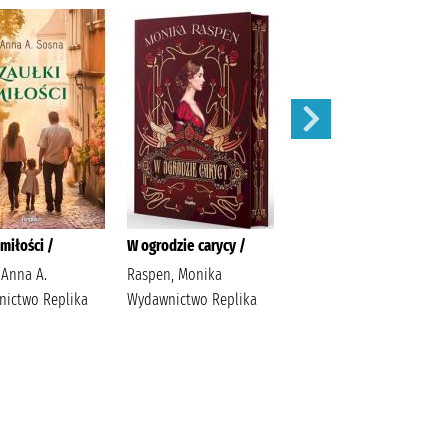
miłości /
W ogrodzie carycy /
Zaleca się kota /
 Anna A.
Raspen, Monika
Ishida, Sho Latoś,
ictwo Replika
Wydawnictwo Replika
Dariusz Wydawnictwo
Marginesy