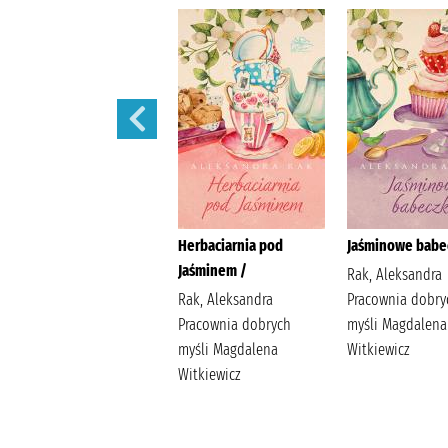
W żłobku /
Herbaciarnia pod
Jaśminowe babec
Jaśminem /
Davies, Benji
Rak, Aleksandra
Wydawnictwo Wilga
Rak, Aleksandra
Pracownia dobry
Davies, Benji
Pracownia dobrych
myśli Magdalena
myśli Magdalena
Witkiewicz
Witkiewicz