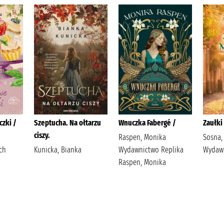
zki /
Szeptucha. Na ołtarzu
Wnuczka Fabergé /
Zaułki 
ciszy.
Raspen, Monika
Sosna,
ch
Kunicka, Bianka
Wydawnictwo Replika
Wydawn
Raspen, Monika