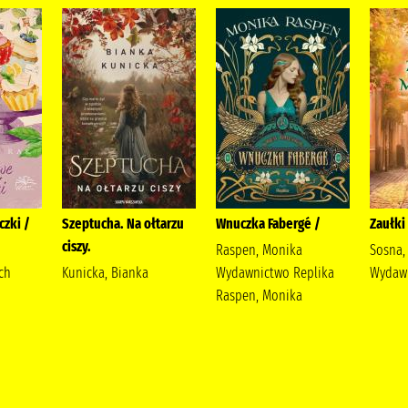
zki /
Szeptucha. Na ołtarzu
Wnuczka Fabergé /
Zaułki 
ciszy.
Raspen, Monika
Sosna,
ch
Kunicka, Bianka
Wydawnictwo Replika
Wydawn
Raspen, Monika