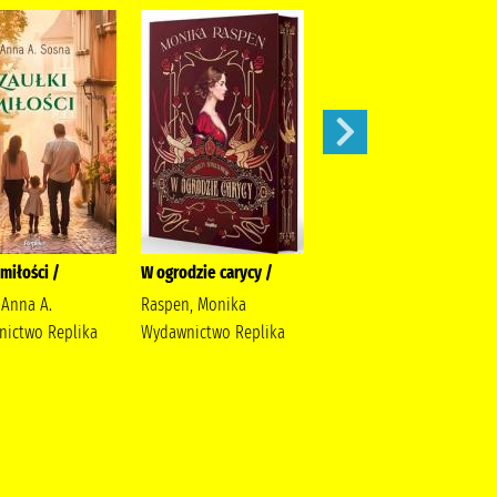
miłości /
W ogrodzie carycy /
Zaleca się kota /
 Anna A.
Raspen, Monika
Ishida, Sho Latoś,
ictwo Replika
Wydawnictwo Replika
Dariusz Wydawnictwo
Marginesy