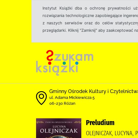
Instytut Książki dba o ochronę prywatności u
rozwiązania technologiczne zapobiegające ingeren
z naszych serwisów oraz do celów statystyczny
przeglądarki. Kliknij "Zamknij" aby zaakceptować n
Gminny Ośrodek Kultury i Czytelnictw
ul. Adama Mickiewicza 5
06-230 Różan
Preludium
OLEJNICZAK, LUCYNA, 