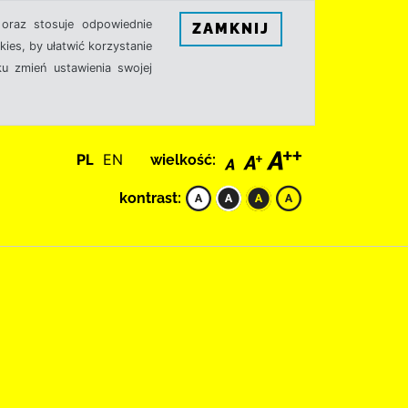
oraz stosuje odpowiednie
ZAMKNIJ
ies, by ułatwić korzystanie
u zmień ustawienia swojej
PL
EN
wielkość:
kontrast: