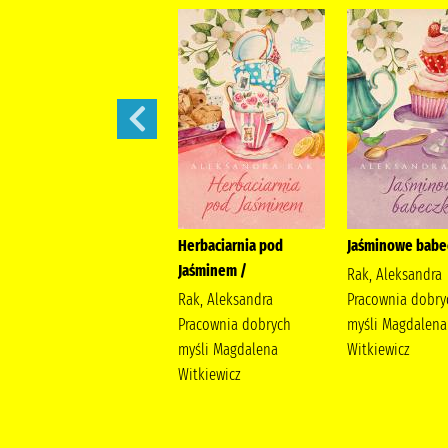
W żłobku /
Herbaciarnia pod
Jaśminowe babec
Jaśminem /
Davies, Benji
Rak, Aleksandra
Wydawnictwo Wilga
Rak, Aleksandra
Pracownia dobry
Davies, Benji
Pracownia dobrych
myśli Magdalena
myśli Magdalena
Witkiewicz
Witkiewicz