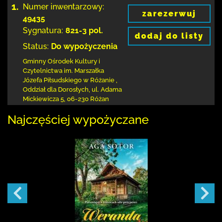
1.
Numer inwentarzowy:
zarezerwuj
49435
Sygnatura:
821-3 pol.
dodaj do listy
Status:
Do wypożyczenia
Gminny Ośrodek Kultury i
Czytelnictwa
im. Marszałka
Józefa Piłsudskiego w Różanie
,
Oddział dla Dorosłych,
ul. Adama
Mickiewicza 5
,
06-230 Różan
Najczęściej wypożyczane