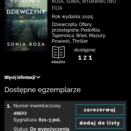
ROSA, SONIA, WYDAWNICTWO
FILIA
Rok wydania: 2025.
Dziewczęta, Ofiary
przestępstw, Pedofilia,
Tajemnica, Wieś, Mazury,
Powieść, Thriller
dostępne:
1 z 1
Więcej informacji
Dostępne egzemplarze
1.
Numer inwentarzowy:
zarezerwuj
49523
Sygnatura:
821-3 pol.
dodaj do listy
Status:
Do wypożyczenia